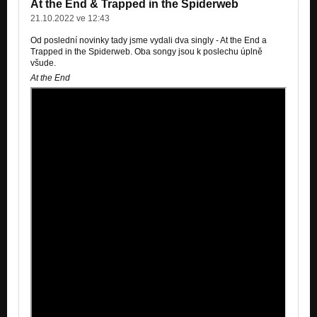
At the End & Trapped in the Spiderweb
Rough Patch
21.10.2022 ve 12:43
Od poslední novinky tady jsme vydali dva singly - At the End a
Trapped in the Spiderweb. Oba songy jsou k poslechu úplně
všude.
At the End