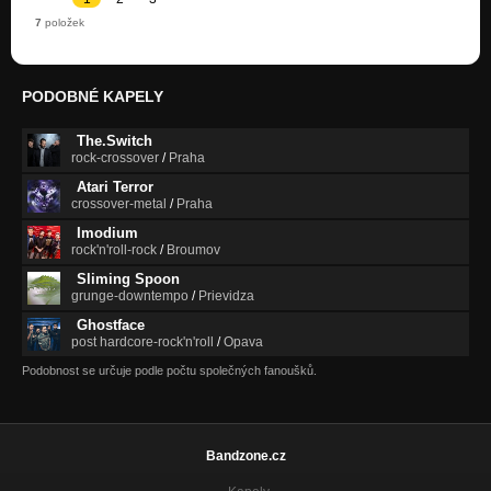
7
položek
PODOBNÉ KAPELY
The.Switch
rock-crossover
/
Praha
Atari Terror
crossover-metal
/
Praha
Imodium
rock'n'roll-rock
/
Broumov
Sliming Spoon
grunge-downtempo
/
Prievidza
Ghostface
post hardcore-rock'n'roll
/
Opava
Podobnost se určuje podle počtu společných fanoušků.
Bandzone.cz