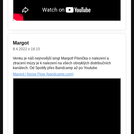
Margot
8.4.2022 v 18:15
Venku je náš nejnovější singl Margot! Písnička o nalezení a
ztracení múzy je k nalezení na všech obvyklých distribučních
kanálech. Od Spotify přes Bandcamp až po Youtube.
Margot | Noise Flow (bandcamp.com)