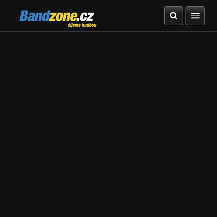
Bandzone.cz
žijeme hudbou