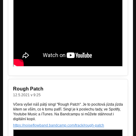
Rough Patch
12.5.2021 v 9:25
Včera vyšel náš pátý singl "Rough Patch". Je to pocitová jízda jízda
létem se vším, co k tomu patří. Singl je k poslechu tady, ve Spotify,
Youtube Music a iTunes. Na Bandcampu si můžete stáhnout i
digitální kopii.
https://noiseflowband.bandcamp.com/track/rough-patch