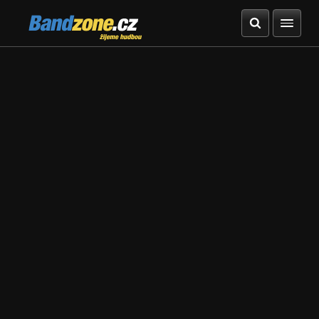
Bandzone.cz
žijeme hudbou