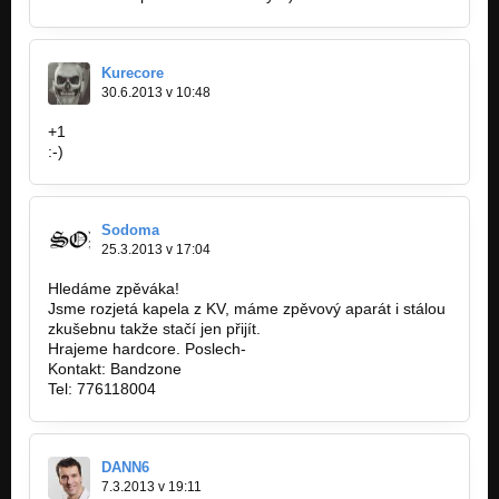
Kurecore
30.6.2013 v 10:48
+1
:-)
Sodoma
25.3.2013 v 17:04
Hledáme zpěváka!
Jsme rozjetá kapela z KV, máme zpěvový aparát i stálou
zkušebnu takže stačí jen přijít.
Hrajeme hardcore. Poslech-
http://bandzone.cz/fromhells
Kontakt: Bandzone
Tel: 776118004
DANN6
7.3.2013 v 19:11