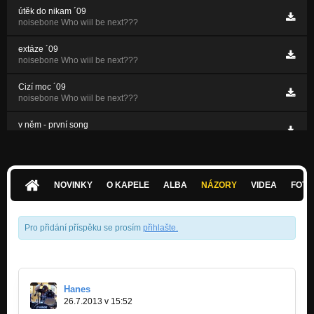
útěk do nikam ´09
noisebone Who wiil be next???
extáze ´09
noisebone Who wiil be next???
Cizí moc ´09
noisebone Who wiil be next???
v něm - první song
Nezařazeno
NOVINKY
O KAPELE
ALBA
NÁZORY
VIDEA
FOTK
Pro přidání příspěku se prosím
přihlašte
.
Hanes
26.7.2013 v 15:52