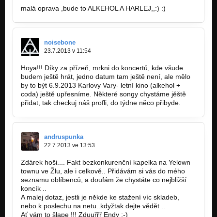
malá oprava ,bude to ALKEHOL A HARLEJ,,:) :)
noisebone
23.7.2013 v 11:54
Hoya!!! Díky za přízeň, mrkni do koncertů, kde všude
budem ještě hrát, jedno datum tam ještě není, ale mělo
by to být 6.9.2013 Karlovy Vary- letní kino (alkehol +
coda) ještě upřesníme. Některé songy chystáme jěště
přidat, tak checkuj náš profli, do týdne něco přibyde.
andruspunka
22.7.2013 ve 13:53
Zdárek hoši.... Fakt bezkonkurenční kapelka na Yelown
townu ve Žlu, ale i celkově.. Přidávám si vás do mého
seznamu oblíbenců, a doufám že chystáte co nejbližší
koncík ..
A malej dotaz, jestli je někde ke stažení víc skladeb,
nebo k poslechu na netu..kdyžtak dejte vědět ..
Ať vám to šlape !!! Zduuřřř Endy :-)