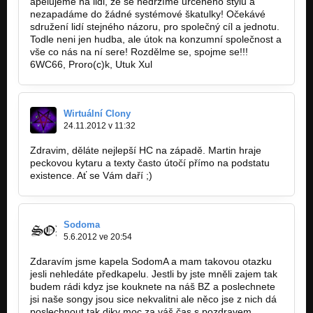
apelujeme na lidi, že se nedržíme určeného stylu a
nezapadáme do žádné systémové škatulky! Očekávé
sdružení lidí stejného názoru, pro společný cíl a jednotu.
Todle neni jen hudba, ale útok na konzumní společnost a
vše co nás na ní sere! Rozdělme se, spojme se!!!
6WC66, Proro(c)k, Utuk Xul
Wirtuální Clony
24.11.2012 v 11:32
Zdravim, děláte nejlepší HC na západě. Martin hraje
peckovou kytaru a texty často útočí přímo na podstatu
existence. Ať se Vám daří ;)
Sodoma
5.6.2012 ve 20:54
Zdaravím jsme kapela SodomA a mam takovou otazku
jesli nehledáte předkapelu. Jestli by jste mněli zajem tak
budem rádi kdyz jse kouknete na náš BZ a poslechnete
jsi naše songy jsou sice nekvalitni ale něco jse z nich dá
poslechnout tak diky moc za váš čas s pozdravem ...