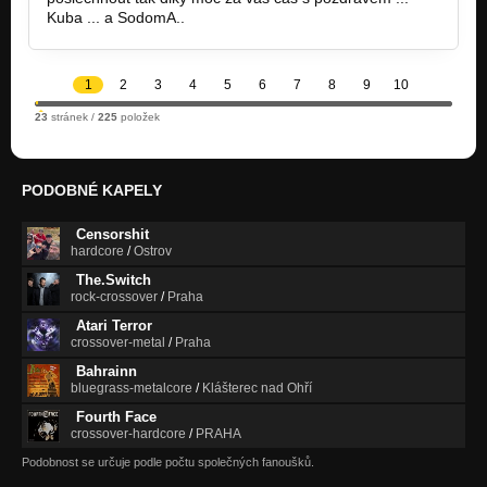
Kuba ... a SodomA..
1
2
3
4
5
6
7
8
9
10
23
stránek /
225
položek
PODOBNÉ KAPELY
Censorshit
hardcore
/
Ostrov
The.Switch
rock-crossover
/
Praha
Atari Terror
crossover-metal
/
Praha
Bahrainn
bluegrass-metalcore
/
Klášterec nad Ohří
Fourth Face
crossover-hardcore
/
PRAHA
Podobnost se určuje podle počtu společných fanoušků.