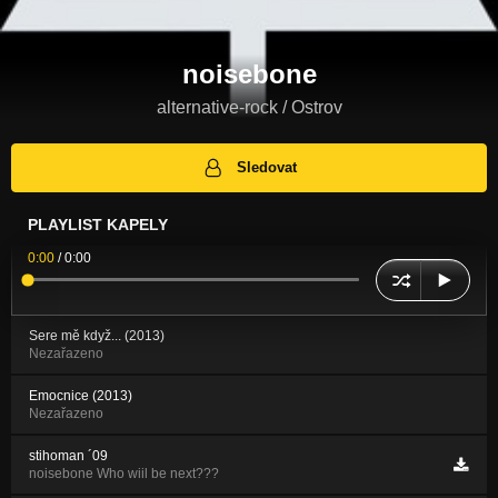
noisebone
alternative-rock / Ostrov
Sledovat
PLAYLIST KAPELY
0:00
/
0:00
Sere mě když... (2013)
Nezařazeno
Emocnice (2013)
Nezařazeno
stihoman ´09
noisebone Who wiil be next???