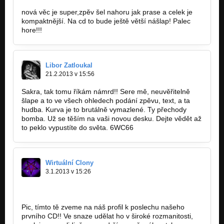
nová věc je super,zpěv šel nahoru jak prase a celek je
kompaktnější. Na cd to bude ještě větší nášlap! Palec
hore!!!
Libor Zatloukal
21.2.2013 v 15:56
Sakra, tak tomu říkám námrd!! Sere mě, neuvěřitelně
šlape a to ve všech ohledech podání zpěvu, text, a ta
hudba. Kurva je to brutálně vymazlené. Ty přechody
bomba. Už se těším na vaši novou desku. Dejte vědět až
to peklo vypustíte do světa. 6WC66
Wirtuální Clony
3.1.2013 v 15:26
http://bandzone.cz/wirtualniclony
Pic, tímto tě zveme na náš profil k poslechu našeho
prvního CD!! Ve snaze udělat ho v široké rozmanitosti,