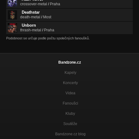
crossover-metal
/
Praha
Deathstar
death-metal
/
Most
Unborn
thrash-metal
/
Praha
Podobnost se určuje podle počtu společných fanoušků.
Bandzone.cz
Kapely
Koncerty
Videa
Fanoušci
Kluby
Soutěže
Bandzone.cz blog