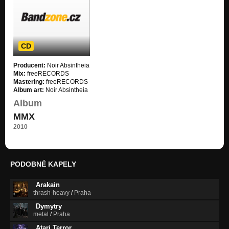
CD
Producent:
Noir Absintheia
Mix:
freeRECORDS
Mastering:
freeRECORDS
Album art:
Noir Absintheia
Album
MMX
2010
PODOBNÉ KAPELY
Arakain
thrash-heavy
/
Praha
Dymytry
metal
/
Praha
Atari Terror