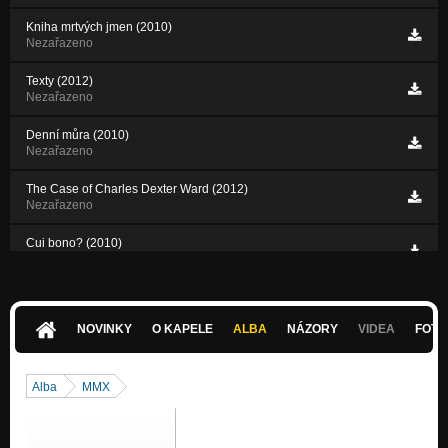
Kniha mrtvých jmen (2010)
Nezařazeno
Texty (2012)
Nezařazeno
Denní můra (2010)
Nezařazeno
The Case of Charles Dexter Ward (2012)
Nezařazeno
Cui bono? (2010)
Nezařazeno
New World Order (2010)
Nezařazeno
NOVINKY
O KAPELE
ALBA
NÁZORY
VIDEA
FOTK
Lži (demo 2009)
Nezařazeno
Alba
MMX