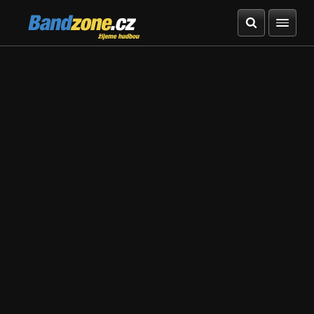
Bandzone.cz
žijeme hudbou