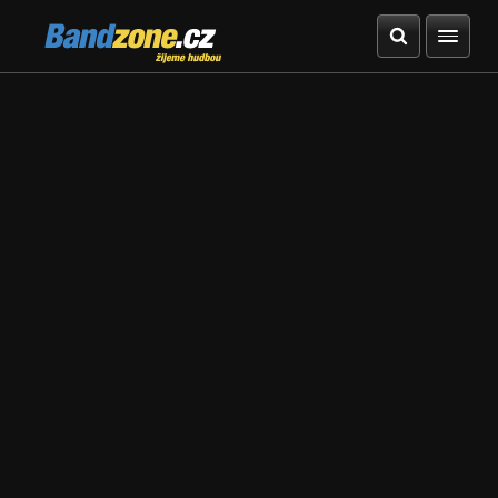
Bandzone.cz
žijeme hudbou