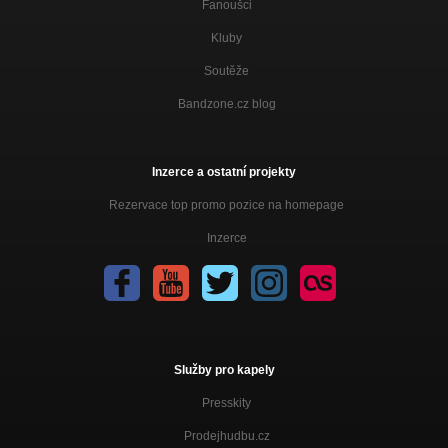
Fanoušci
Gdzie ten raj
Kluby
Ponad wszystko
Soutěže
Tylko my
Ponad wszystko
Bandzone.cz blog
Inzerce a ostatní projekty
Rezervace top promo pozice na homepage
Inzerce
Služby pro kapely
Presskity
Prodejhudbu.cz