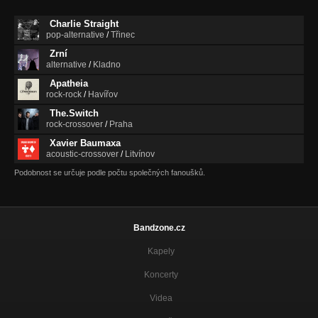
Ponad wszystko
Charlie Straight
Czas na zmianę
pop-alternative
/
Třinec
Ponad wszystko
Zrní
alternative
/
Kladno
Home
Ponad wszystko
Apatheia
rock-rock
/
Havířov
Kołysanka
The.Switch
Ponad wszystko
rock-crossover
/
Praha
Xavier Baumaxa
Jesteś częścią mnie
acoustic-crossover
/
Litvínov
Ponad wszystko
Podobnost se určuje podle počtu společných fanoušků.
I've Come To You
Ponad wszystko
Zaczekam
Bandzone.cz
Ponad wszystko
Kapely
O krok bliżej
Ponad wszystko
Koncerty
Videa
It's Cold Outside
Ponad wszystko