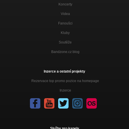
Koncerty
Gdzie ten raj
Ponad wszystko
Videa
Fanoušci
Tylko my
Ponad wszystko
Kluby
Soutěže
Bandzone.cz blog
Inzerce a ostatní projekty
Rezervace top promo pozice na homepage
Inzerce
Služby pro kapely