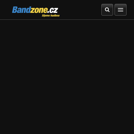
Bandzone.cz
žijeme hudbou