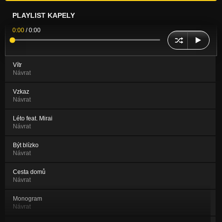
PLAYLIST KAPELY
0:00
/
0:00
Vítr
Návrat
Vzkaz
Návrat
Léto feat. Mirai
Návrat
Být blízko
Návrat
Cesta domů
Návrat
Monogram
Návrat