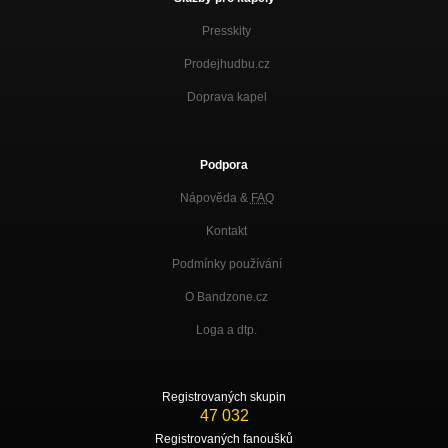
Presskity
Prodejhudbu.cz
Doprava kapel
Podpora
Nápověda &
FAQ
Kontakt
Podmínky používání
O Bandzone.cz
Loga a dtp.
Registrovaných skupin
47 032
Registrovaných fanoušků