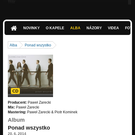
Tříšť
Návrat
Rub a líc
Návrat
NOVINKY
O KAPELE
ALBA
NÁZORY
VIDEA
FOTK
Dokořán
Nezařazeno
Alba
Ponad wszystko
Stříbrná noc
Nezařazeno
Inna
Nezařazeno
Nowy dzień
Ponad wszystko
CD
Wszystko w nas
Producent:
Paweł Zarecki
Ponad wszystko
Mix:
Paweł Zarecki
Mastering:
Paweł Zarecki & Piotr Kominek
Serca rytm
Album
Ponad wszystko
Ponad wszystko
Przytulić się chcę
20. 6. 2014