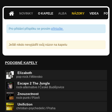
NOVINKY
O KAPELE
ALBA
NÁZORY
VIDEA
FOTK
Pro přidání příspěku se prosím
přihlašte
.
Ještě nikdo nevyjádřil svůj názor na kapelu
PODOBNÉ KAPELY
Elizabeth
pop-rock
/
Milevsko
Escape 2 The Jungle
rock-alternative
/
České Budějovice
Znouzectnost
rock-punk
/
Plzeň
Unifiction
christian-psychedelic
/
Praha