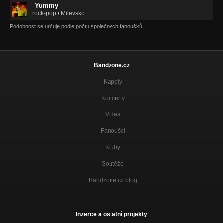
Yummy
rock-pop
/
Milevsko
Podobnost se určuje podle počtu společných fanoušků.
Bandzone.cz
Kapely
Koncerty
Videa
Fanoušci
Kluby
Soutěže
Bandzone.cz blog
Inzerce a ostatní projekty