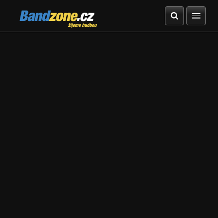
Bandzone.cz
žijeme hudbou