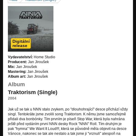
Sbohemus Navěkus (Outro)
Nezařazeno
Náš Rock And Roll
Nezařazeno
Řidiči (First Version Live)
Digitální
Nezařazeno
release
Zoo (First Version Live)
Vydavatelství:
Home Studio
Nezařazeno
Producent:
Jan Jiroušek
Mix:
Jan Jiroušek
Já Jsem Já!!! (First Version Live)
Mastering:
Jan Jiroušek
Nezařazeno
Album art:
Jan Jiroušek
Album
Šup Tam S Ním... (Intro)
Traktorism (Single)
Nezařazeno
2004
Holky Z Parku
Nezařazeno
Jak už se tak u NNN stalo zvykem, po "dlouhohrající" desce přichází vždy
singl. Tentokráte jsme zvolili song Traktorism. K němu jsme samozřejmě
přidali dva bonbónky. Tím prvním je píseň Stop War, která byla nahrána
Traktorism
ještě před vydáním první NNN desky Rock "NNN" Roll. Tím druhým je
Nezařazeno
pak "hymna" We Want It Loud!!!, která se původně měla objevit na desce
Vánoce, nakonec se tak ale nestalo a tak jsme ji "vrznuli" alespoň na