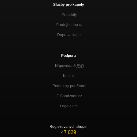
Služby pro kapely
When All Is Said And Done (Abba Cover)
Nezařazeno
Presskity
A Pohádky Je Konec... (Outro)
Prodejhudbu.cz
Nezařazeno
Doprava kapel
Starej Dům
Nezařazeno
Podpora
Gay Hit
Nezařazeno
Nápověda &
FAQ
Koukej Táhnout
Kontakt
Nezařazeno
Podmínky používání
And Then She Kissed Me (The Crystals Cover)
Nezařazeno
O Bandzone.cz
Loga a dtp.
Řidiči (Acoustic Version)
Nezařazeno
Registrovaných skupin
47 029