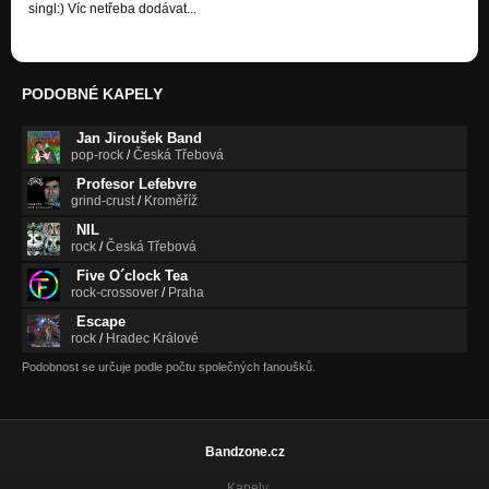
Botky
singl:) Víc netřeba dodávat...
Nezařazeno
MathSong
Nezařazeno
PODOBNÉ KAPELY
Jára
Nezařazeno
Jan Jiroušek Band
pop-rock
/
Česká Třebová
Hymnnna
Profesor Lefebvre
Nezařazeno
grind-crust
/
Kroměříž
NIL
Pandy Jdou!!!
rock
/
Česká Třebová
Nezařazeno
Five O´clock Tea
rock-crossover
/
Praha
Vánoce
Nezařazeno
Escape
rock
/
Hradec Králové
Tak Za Tejden... (Outro)
Podobnost se určuje podle počtu společných fanoušků.
Nezařazeno
Stop War!!!
Nezařazeno
Bandzone.cz
We Want It Loud!!!
Kapely