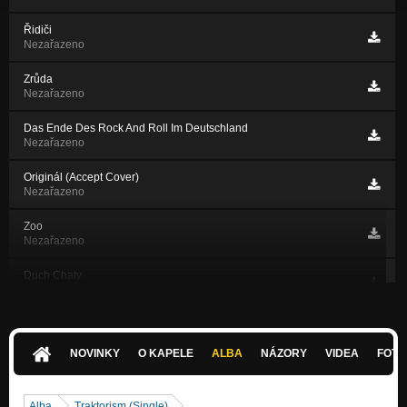
Řidiči
Nezařazeno
Zrůda
Nezařazeno
Das Ende Des Rock And Roll Im Deutschland
Nezařazeno
Originál (Accept Cover)
Nezařazeno
Zoo
Nezařazeno
Duch Chaty
Nezařazeno
Já Jsem Já!!!
Nezařazeno
NOVINKY
O KAPELE
ALBA
NÁZORY
VIDEA
FOTK
Riders Of The Storm (HammerFall Cover)
Nezařazeno
Alba
Traktorism (Single)