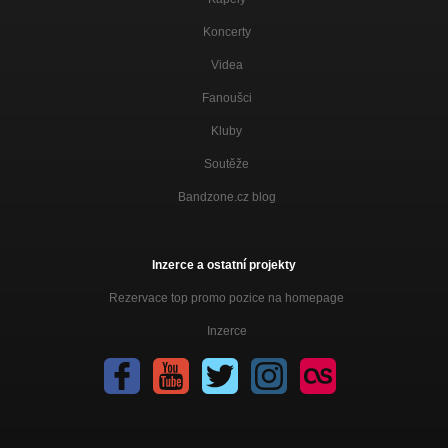
Nezařazeno
Koncerty
Jak To Všechno Začalo... (Intro)
Nezařazeno
Videa
Komín
Fanoušci
Nezařazeno
Kluby
Chovatel
Nezařazeno
Soutěže
Bandzone.cz blog
Vodka (Lunetic Cover)
Nezařazeno
Terrortorium
Inzerce a ostatní projekty
Nezařazeno
Rezervace top promo pozice na homepage
Love Song
Nezařazeno
Inzerce
Kocour Šuk
Nezařazeno
Betonová Kostka
Nezařazeno