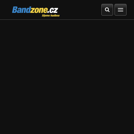
Bandzone.cz
žijeme hudbou