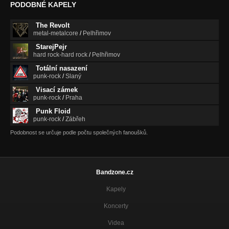
Nezařazeno
PODOBNÉ KAPELY
10-Mozaika /Lakrimadol 2012/
The Revolt
Nezařazeno
metal-metalcore
/
Pelhřimov
StarejPejr
UMĚLÉ PEŘÍ /Praklovidina 2010/
hard rock-hard rock
/
Pelhřimov
Nezařazeno
Totální nasazení
punk-rock
/
Slaný
NEVĚDĚT /Praklovidina 2010/
Nezařazeno
Visací zámek
punk-rock
/
Praha
ŽIVOT /Praklovidina 2010/
Punk Floid
Nezařazeno
punk-rock
/
Zábřeh
ONA /Praklovidina 2010/
Podobnost se určuje podle počtu společných fanoušků.
Nezařazeno
STOLETÍ PROPADU /Praklovidina 2010/
Nezařazeno
Bandzone.cz
INSTANTNÍ LOBOTOMIE /Praklovidina 2010/
Kapely
Nezařazeno
Koncerty
K.L.D.R. /Praklovidina 2010/
Videa
Nezařazeno