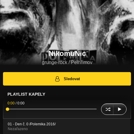
NikomuNic
grunge-rock / Pelhřimov
Sledovat
PLAYLIST KAPELY
0:00
/
0:00
01 - Den č. 0 /Polemika 2016/
Nezařazeno