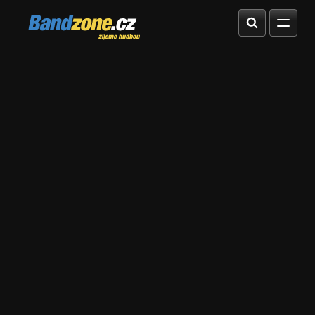
Bandzone.cz
žijeme hudbou