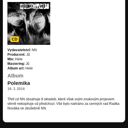
1-intro /Lakrimadol 2012/
Nezařazeno
2-Molano-zen /Lakrimadol 2012/
Nezařazeno
3-Hra /Lakrimadol 2012/
Nezařazeno
CD
4-Na čtvrtky /Lakrimadol 2012/
Vydavatelství:
NN
Nezařazeno
Producent:
Jů
Mix:
Hele
5-Lakrimadol /Lakrimadol 2012/
Mastering:
Jů
Nezařazeno
Album art:
Hele
Album
6-Obě /Lakrimadol 2012/
Polemika
Nezařazeno
19. 3. 2016
7-Serotonin /Lakrimadol 2012/
Nezařazeno
Třetí cd NN obsahuje 8 skladeb, které však svým zvukovým projevem
věrně nekopíruje cd předchozí. Vše bylo nahráno za cenných rad Radka
Nováka ve zkušebně NN.
8-Ve stavu /Lakrimadol 2012/
Nezařazeno
9-Poslední den /Lakrimadol 2012/