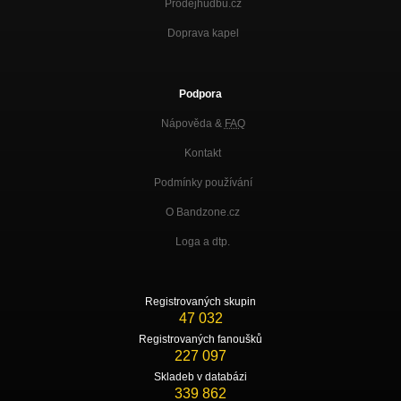
Prodejhudbu.cz
Doprava kapel
Podpora
Nápověda &
FAQ
Kontakt
Podmínky používání
O Bandzone.cz
Loga a dtp.
Registrovaných skupin
47 032
Registrovaných fanoušků
227 097
Skladeb v databázi
339 862