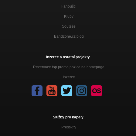
Fanoušci
POSLEDNÍ DEN /Praklovidina 2010/
Nezařazeno
Kluby
NECHOĎ /Praklovidina 2010/
Soutěže
Nezařazeno
Bandzone.cz blog
PRAKLOVIDINA /Praklovidina 2010/
Nezařazeno
Inzerce a ostatní projekty
PROBLÉM MÍSTA A ČASU /Praklovidina 2010/
Nezařazeno
Rezervace top promo pozice na homepage
STATICKÁ SETRVAČNOST /Praklovidina 2010/
Inzerce
Nezařazeno
RABIN /Praklovidina 2010/
Nezařazeno
SYMBOLIKA /Praklovidina 2010/
Nezařazeno
Služby pro kapely
U-235 /Praklovidina 2010/
Presskity
Nezařazeno