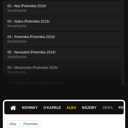
02 - Alej /Polemika 2016/
Nezařazeno
03 - Natus /Polemika 2016/
Nezařazeno
04 - Polemika /Polemika 2016/
Nezařazeno
05 - Neosobní /Polemika 2016/
Nezařazeno
06 - Melanomie /Polemika 2016/
Nezařazeno
07 - Chráněný druh /Polemika 2016/
Nezařazeno
08 - Směrová /Polemika 2016/
Nezařazeno
NOVINKY
O KAPELE
ALBA
NÁZORY
VIDEA
FOTK
09 - Hvězdy a kříž /Polemika 2016/
Nezařazeno
Alba
Polemika