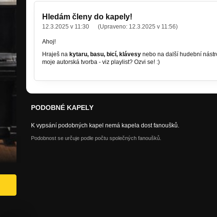
Hledám členy do kapely!
12.3.2025 v 11:30
(Upraveno:
12.3.2025 v 11:56
)
Ahoj!
Hraješ na
kytaru, basu, bicí, klávesy
nebo na další hudební nástro
moje autorská tvorba - viz playlist?
Ozvi se! :)
PODOBNÉ KAPELY
K vypsání podobných kapel nemá kapela dost fanoušků.
Podobnost se určuje podle počtu společných fanoušků.