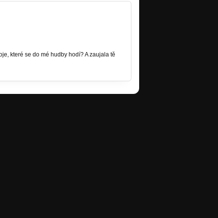
je, které se do mé hudby hodí? A z
aujala tě