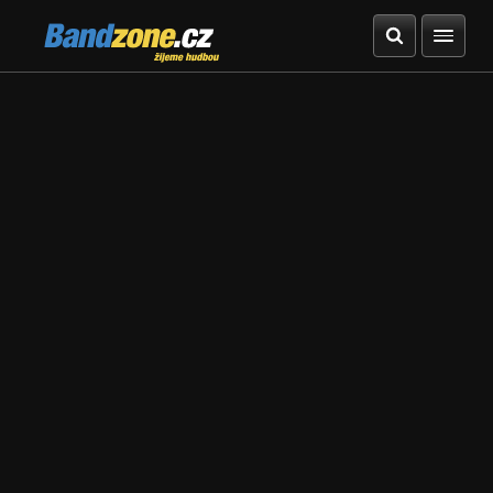
Bandzone.cz
žijeme hudbou