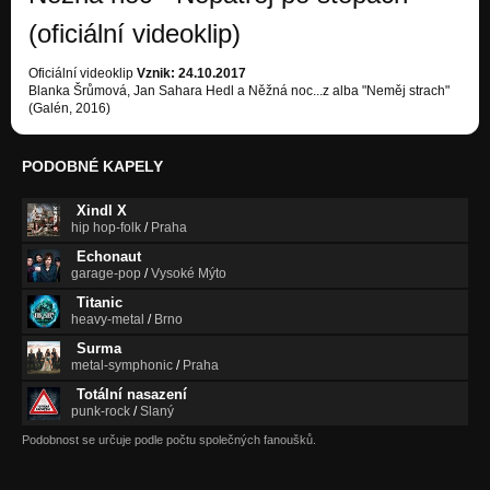
(oficiální videoklip)
Oficiální videoklip
Vznik: 24.10.2017
Blanka Šrůmová, Jan Sahara Hedl a Něžná noc...z alba "Neměj strach"
(Galén, 2016)
PODOBNÉ KAPELY
Xindl X
hip hop-folk
/
Praha
Echonaut
garage-pop
/
Vysoké Mýto
Titanic
heavy-metal
/
Brno
Surma
metal-symphonic
/
Praha
Totální nasazení
punk-rock
/
Slaný
Podobnost se určuje podle počtu společných fanoušků.