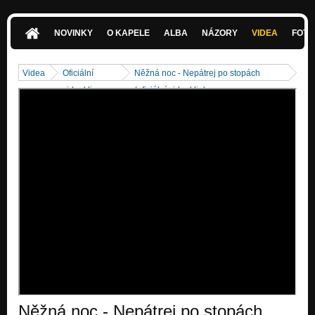
NOVINKY
O KAPELE
ALBA
NÁZORY
VIDEA
FOTK
Videa
Oficiální
Něžná noc - Nepátrej po stopách
videoklipy
(oficiální videoklip)
Něžná noc - Nepátrej po stopách