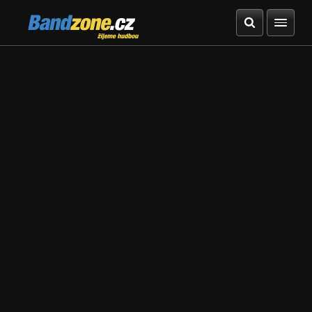
Bandzone.cz
žijeme hudbou