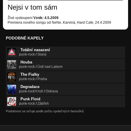
Nejsi v tom sám
Živé vystoupení
Vznik: 4.5.2009
Premiera nového songu od NeNe..Karviná, Hard Cafe, 24.4.2009
PODOBNÉ KAPELY
Totální nasazení
punk-rock
/
Slaný
Houba
punk-rock
/
Ústí nad Labem
The Fialky
punk-rock
/
Praha
Degradace
punk-rock'n'roll
/
Ostrava
Punk Floid
punk-rock
/
Zábřeh
Podobnost se určuje podle počtu společných fanoušků.