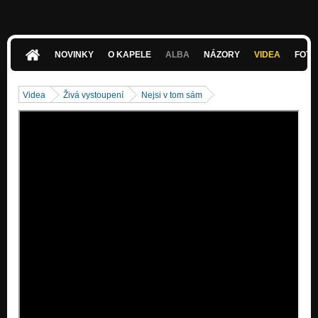
Nezařazeno
NOVINKY
O KAPELE
ALBA
NÁZORY
VIDEA
FOTK
Videa
Živá vystoupení
Nejsi v tom sám