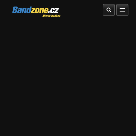
Bandzone.cz
žijeme hudbou