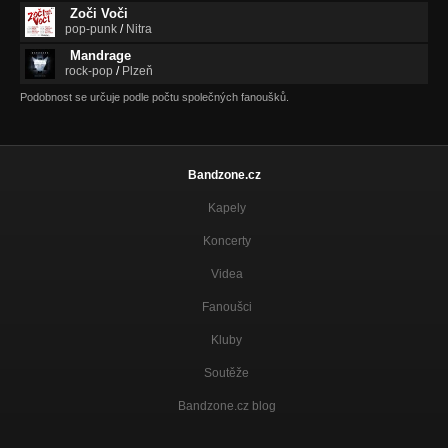
Zoči Voči
pop-punk
/
Nitra
Mandrage
rock-pop
/
Plzeň
Podobnost se určuje podle počtu společných fanoušků.
Bandzone.cz
Kapely
Koncerty
Videa
Fanoušci
Kluby
Soutěže
Bandzone.cz blog