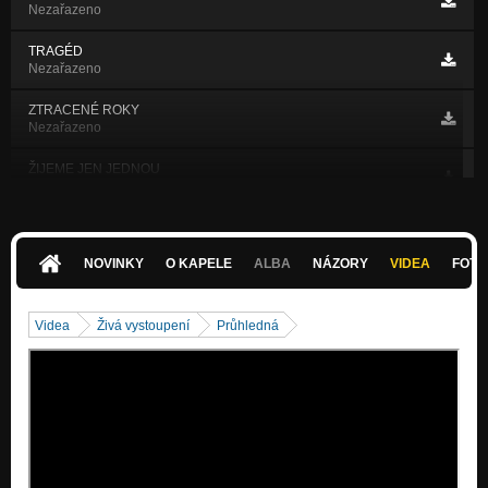
Nezařazeno
TRAGÉD
Nezařazeno
ZTRACENÉ ROKY
Nezařazeno
ŽIJEME JEN JEDNOU
Nezařazeno
HOLKA TOULAVÁ
Nezařazeno
NOVINKY
O KAPELE
ALBA
NÁZORY
VIDEA
FOTK
PRO LIDI
Nezařazeno
Videa
Živá vystoupení
Průhledná
ŘÍKÁM DOST
Nezařazeno
ZLATÁ RYBKA
Nezařazeno
MÁ RÁDA
Nezařazeno