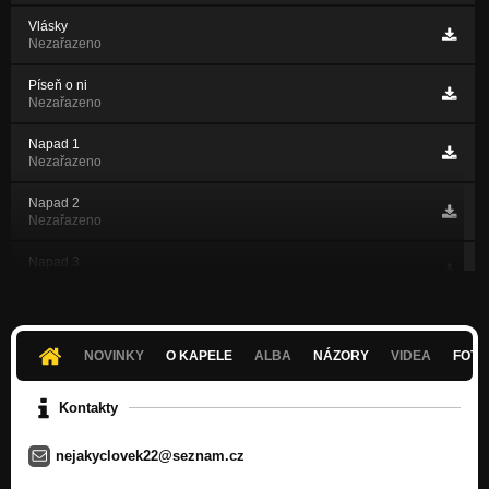
Vlásky
Nezařazeno
Píseň o ni
Nezařazeno
Napad 1
Nezařazeno
Napad 2
Nezařazeno
Napad 3
Nezařazeno
Napad 4
Nezařazeno
NOVINKY
O KAPELE
ALBA
NÁZORY
VIDEA
FOTK
Zas tamto
Nezařazeno
Kontakty
Ovocný sad
nejakyclovek22@seznam.cz
Nezařazeno