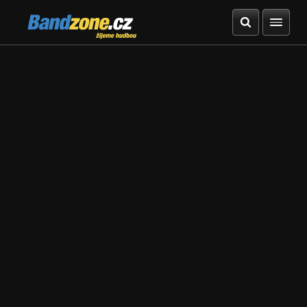
Bandzone.cz
žijeme hudbou