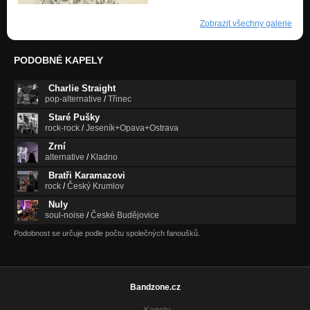
Zobrazit všechny galerie
PODOBNÉ KAPELY
Charlie Straight
pop-alternative
/
Třinec
Staré Pušky
rock-rock
/
Jeseník+Opava+Ostrava
Zrní
alternative
/
Kladno
Bratři Karamazovi
rock
/
Český Krumlov
Nuly
soul-noise
/
České Budějovice
Podobnost se určuje podle počtu společných fanoušků.
Bandzone.cz
Kapely