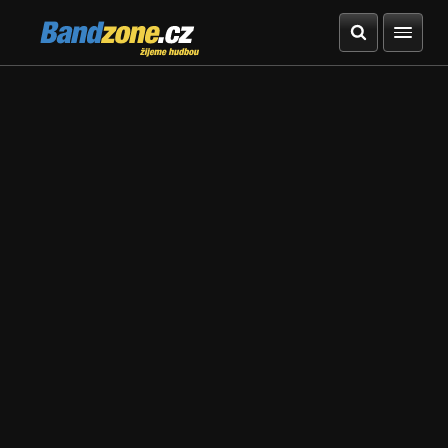
Bandzone.cz
žijeme hudbou