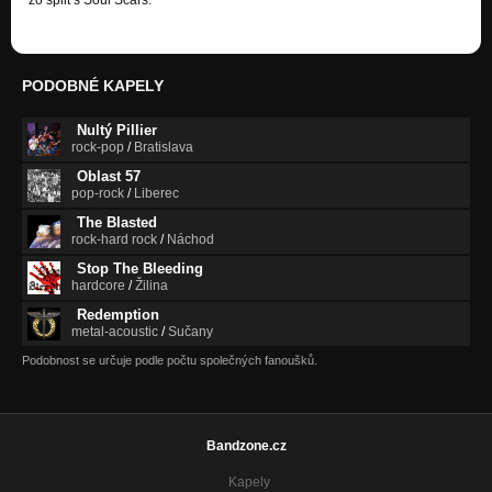
zo split s Soul Scars.
PODOBNÉ KAPELY
Nultý Pillier
rock-pop
/
Bratislava
Oblast 57
pop-rock
/
Liberec
The Blasted
rock-hard rock
/
Náchod
Stop The Bleeding
hardcore
/
Žilina
Redemption
metal-acoustic
/
Sučany
Podobnost se určuje podle počtu společných fanoušků.
Bandzone.cz
Kapely