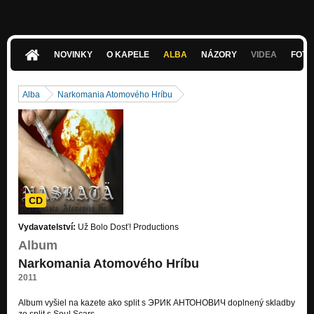
NOVINKY
O KAPELE
ALBA
NÁZORY
VIDEA
FOTK
Alba
Narkomania Atomového Hríbu
CD
Vydavatelství:
Už Bolo Dosť! Productions
Album
Narkomania Atomového Hríbu
2011
Album vyšiel na kazete ako split s ЭРИК АНТОНОВИЧ doplnený skladby