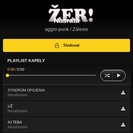
Nasratä
aggro-punk / Zálesie
Sledovat
PLAYLIST KAPELY
0:00
/
0:00
SYNDROM OPOJENIA
Nezařazeno
UŽ
Nezařazeno
AJ TEBA
Nezařazeno