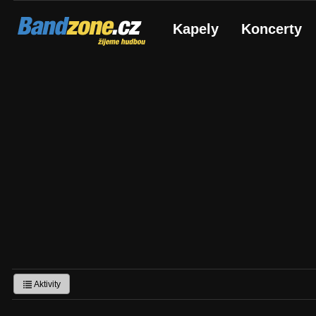
Bandzone.cz
Kapely
Koncerty
žijeme hudbou
Aktivity