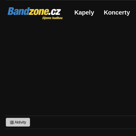
Bandzone.cz
Kapely
Koncerty
žijeme hudbou
Aktivity