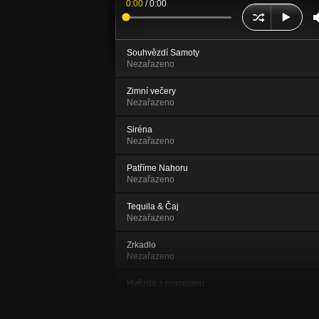
0:00
/
0:00
Souhvězdí Samoty
Nezařazeno
Zimní večery
Nezařazeno
Siréna
Nezařazeno
Patříme Nahoru
Nezařazeno
Tequila & Čaj
Nezařazeno
Zrkadlo
Nezařazeno
Hvězda z porcelánu
Nezařazeno