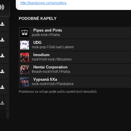
http://bandzone.cz/nanosfera
PODOBNÉ KAPELY
Pipes and Pints
punk-rock
/
Praha
UDG
rock-pop
/
Ústí nad Labem
Imodium
rock'n'roll-rock
/
Broumov
Hentai Corporation
thrash-rock'n'roll
/
Praha
Vypsaná fiXa
rock-rock'n'roll
/
Pardubice
Podobnost se určuje podle počtu společných fanoušků.