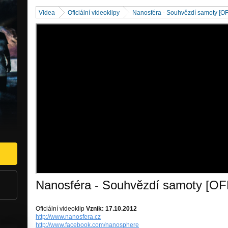
Videa
Oficiální videoklipy
Nanosféra - Souhvězdí samoty [O
Nanosféra - Souhvězdí samoty [O
Oficiální videoklip
Vznik: 17.10.2012
http://www.nanosfera.cz
http://www.facebook.com/nanosphere