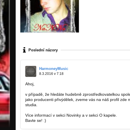
Poslední názory
HarmoneyMusic
8.3.2016 v 7:18
Ahoj,
v případě, že hledáte hudebně zprostředkovatelkou spole
jako producenti přivýdělek, zveme vás na náš profil zde
studia.
Více informací v sekci Novinky a v sekci O kapele.
Bavte se! :)