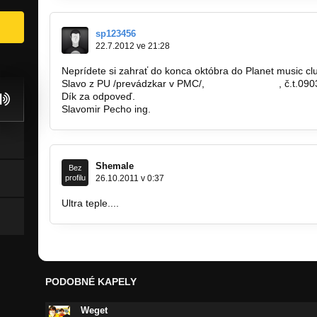
sp123456
22.7.2012 ve 21:28
Neprídete si zahrať do konca októbra do Planet music cl
Slavo z PU /prevádzkar v PMC/,
valp50@azet.sk
, č.t.09
Dík za odpoveď.
Slavomir Pecho ing.
Shemale
Bez
profilu
26.10.2011 v 0:37
Ultra teple....
PODOBNÉ KAPELY
Weget