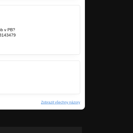
ub v PB?
03143479
Zobrazit všechny názory