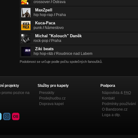
crossover
/
Ostrava
MaxZpell
hip hop-rap
/
Praha
Kuca-Paca
punk
/
Námestovo
Michal "Kolouch" Daněk
rock-pop
/
Praha
Ziki beats
hip hop-r&b
/
Roudnice nad Labem
Podobnost se určuje podle počtu společných fanoušků.
tní projekty
Služby pro kapely
Podpora
p promo pozice na
Presskity
Nápověda &
FAQ
Prodejhudbu.cz
Kontakt
Doprava kapel
Podmínky používání
O Bandzone.cz
Loga a dtp.