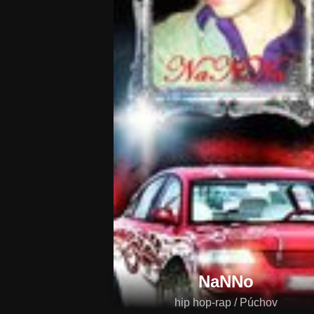
NaNNo
hip hop-rap / Púchov