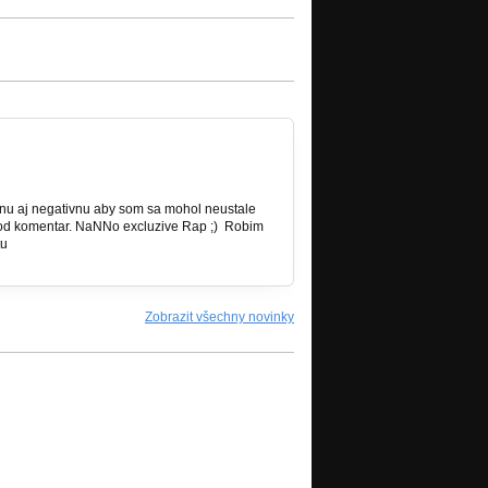
u aj negativnu aby som sa mohol neustale
A hod komentar. NaNNo excluzive Rap ;) Robim
tu
Zobrazit všechny novinky