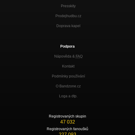
Presskity
Prodejhudbu.cz
Doprava kapel
Podpora
Nápověda &
FAQ
Kontakt
Podmínky používání
O Bandzone.cz
Loga a dtp.
Registrovaných skupin
47 032
Registrovaných fanoušků
227 093