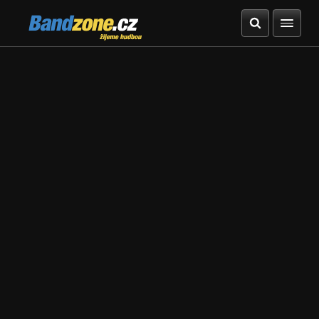
Bandzone.cz
žijeme hudbou