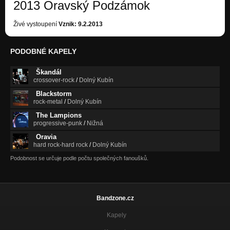
2013 Oravský Podzámok
01 Intro
Živé vystoupení
Vznik: 9.2.2013
Deň za dňom
02 Ľudia
PODOBNÉ KAPELY
Deň za dňom
Škandál
03 Jeseň
crossover-rock
/
Dolný Kubín
Deň za dňom
Blackstorm
04 2012
rock-metal
/
Dolný Kubín
Deň za dňom
The Lampions
progressive-punk
/
Nižná
05 Deň za dňom
Deň za dňom
Oravia
hard rock-hard rock
/
Dolný Kubín
06 Tvár
Podobnost se určuje podle počtu společných fanoušků.
Deň za dňom
07 Prečo
Deň za dňom
Bandzone.cz
08 V tieni
Kapely
Deň za dňom