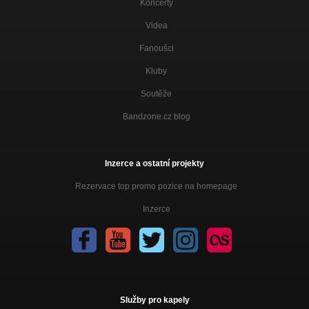
Koncerty
01 Žena
Posledný smiech
Videa
Fanoušci
02 Sochy anjelov
Posledný smiech
Kluby
03 Smrť
Soutěže
Posledný smiech
Bandzone.cz blog
04 Posledný smiech
Posledný smiech
05 Keby to bolo
Inzerce a ostatní projekty
Posledný smiech
Rezervace top promo pozice na homepage
06 Ruslandia
Posledný smiech
Inzerce
07 Delírium
Posledný smiech
08 Balkán
Posledný smiech
Služby pro kapely