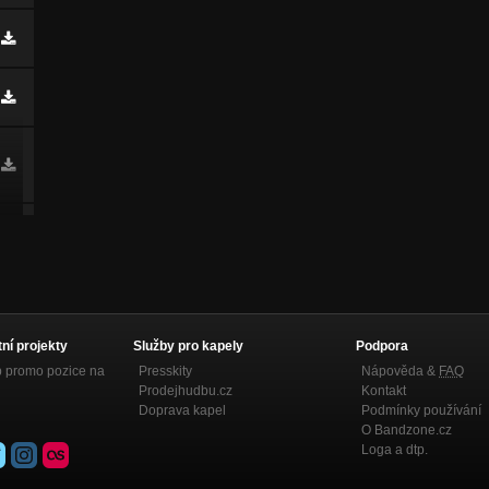
tní projekty
Služby pro kapely
Podpora
p promo pozice na
Presskity
Nápověda &
FAQ
Prodejhudbu.cz
Kontakt
Doprava kapel
Podmínky používání
O Bandzone.cz
Loga a dtp.