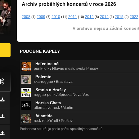
Archiv proběhlých koncertů v roce 2026
2008
2009
2010
2011
2012
2014
2015
2022
(1)
(7)
(11)
(10)
(8)
(1)
(2)
V archivu nejsou žádné koncert
PODOBNÉ KAPELY
Heľenine oči
punk-folk
/
Hlavné mesto sveta Prešov
Polemic
ska-reggae
/
Bratislava
Smola a Hrušky
reggae-punk
/
Spišská Nová Ves
Horska Chata
alternative-rock
/
Martin
Atlantida
rock-rock'n'roll
/
Prešov
Podobnost se určuje podle počtu společných fanoušků.