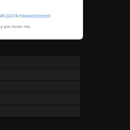
2023
Plánované koncerty
(2)
(1)
y pro tento rok.