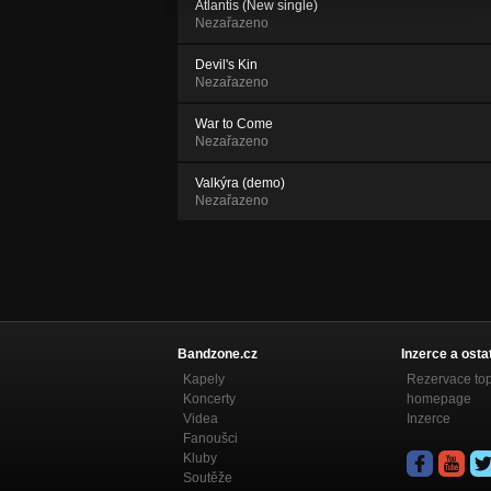
Atlantis (New single)
Nezařazeno
Devil's Kin
Nezařazeno
War to Come
Nezařazeno
Valkýra (demo)
Nezařazeno
Bandzone.cz
Inzerce a osta
Kapely
Rezervace to
Koncerty
homepage
Videa
Inzerce
Fanoušci
Kluby
Soutěže