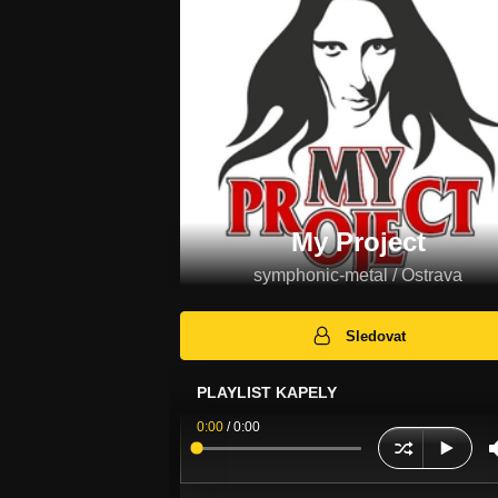
My Project
symphonic-metal / Ostrava
Sledovat
PLAYLIST KAPELY
0:00
/
0:00