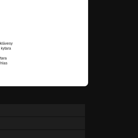
 klávesy
 kytara
tara
 hlas