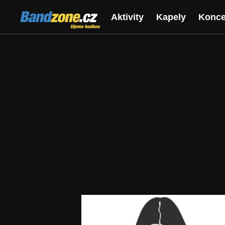
Bandzone.cz
Aktivity
Kapely
Konce
žijeme hudbou