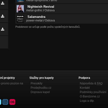
metal-symphonic
/
Brno
Nightwish Revival
metal-gothic
/
Ostrava
Salamandra
power-metal
/
Ostrava
Podobnost se určuje podle počtu společných fanoušků.
tní projekty
Služby pro kapely
Podpora
p promo pozice na
Presskity
Nápověda &
FAQ
Prodejhudbu.cz
Kontakt
Doprava kapel
Podmínky používání
O Bandzone.cz
Loga a dtp.