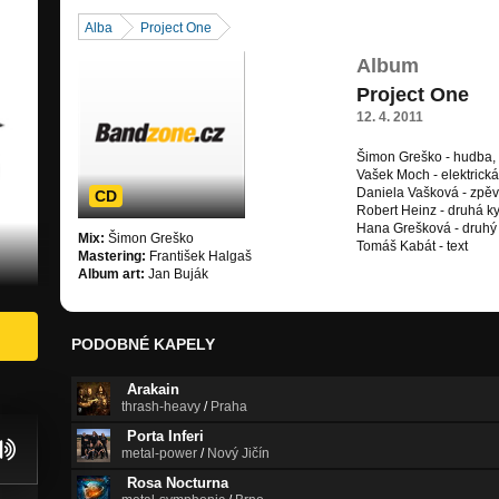
Alba
Project One
Album
Project One
12. 4. 2011
Šimon Greško - hudba,
Vašek Moch - elektrická
Daniela Vašková - zpěv
CD
Robert Heinz - druhá ky
Hana Grešková - druhý
Mix:
Šimon Greško
Tomáš Kabát - text
Mastering:
František Halgaš
Album art:
Jan Buják
PODOBNÉ KAPELY
Arakain
thrash-heavy
/
Praha
Porta Inferi
metal-power
/
Nový Jičín
Rosa Nocturna