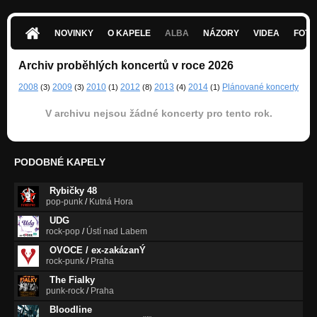
NOVINKY
O KAPELE
ALBA
NÁZORY
VIDEA
FOTK
Archiv proběhlých koncertů v roce 2026
2008
2009
2010
2012
2013
2014
Plánované koncerty
(3)
(3)
(1)
(8)
(4)
(1)
V archivu nejsou žádné koncerty pro tento rok.
PODOBNÉ KAPELY
Rybičky 48
pop-punk
/
Kutná Hora
UDG
rock-pop
/
Ústí nad Labem
OVOCE / ex-zakázanÝ
rock-punk
/
Praha
The Fialky
punk-rock
/
Praha
Bloodline