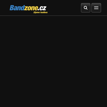
Bandzone.cz
žijeme hudbou