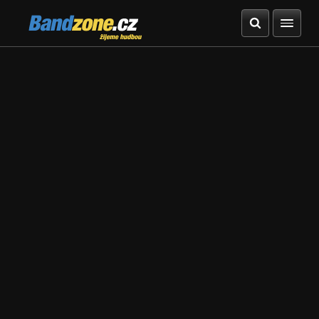
Bandzone.cz
žijeme hudbou