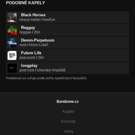
PODOBNÉ KAPELY
Black Horses
heavy-metal
/
Havřice
Reggay
reggae
/
Zlín
Devon-Perpetuum
rock
/
Horní Lideč
Future Life
pop-punk
/
Zlín
longplay
post rock
/
Uherské Hradiště
Podobnost se určuje podle počtu společných fanoušků.
Bandzone.cz
Kapely
Koncerty
Videa