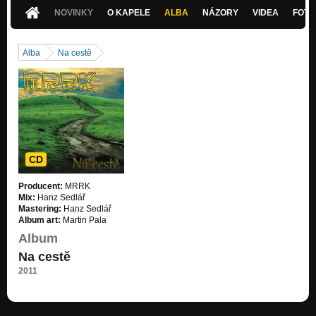
Nezařazeno
NOVINKY
O KAPELE
ALBA
NÁZORY
VIDEA
FOTK
Alba
Na cestě
CD
Producent:
MRRK
Mix:
Hanz Sedlář
Mastering:
Hanz Sedlář
Album art:
Martin Pala
Album
Na cestě
2011