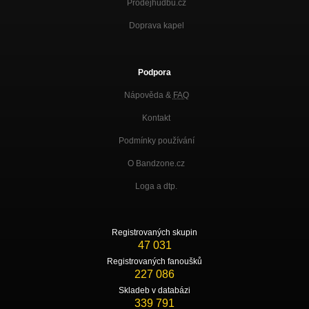
Prodejhudbu.cz
Doprava kapel
Podpora
Nápověda &
FAQ
Kontakt
Podmínky používání
O Bandzone.cz
Loga a dtp.
Registrovaných skupin
47 031
Registrovaných fanoušků
227 086
Skladeb v databázi
339 791