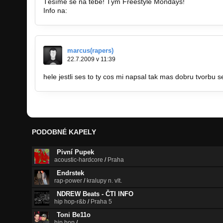
Těšíme se na tebe! Tým Freestyle Mondays!
Info na:
http://freestylemondays.cz/.
marcus(rapers)
22.7.2009 v 11:39
hele jestli ses to ty cos mi napsal tak mas dobru tvorbu s
PODOBNÉ KAPELY
Pivní Pupek
acoustic-hardcore
/
Praha
Endrstek
rap-power
/
kralupy n. vlt.
NDREW Beats - ČTI INFO
hip hop-r&b
/
Praha 5
Toni Be11o
hip hop
/