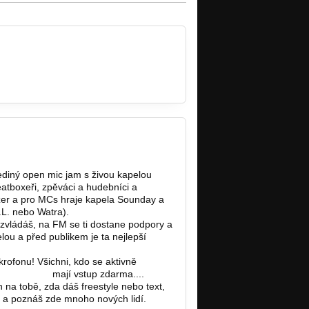
ediný open mic jam s živou kapelou
atboxeři, zpěváci a hudebníci a
er a pro MCs hraje kapela Sounday a
.L. nebo Watra).
zvládáš, na FM se ti dostane podpory a
elou a před publikem je ta nejlepší
rofonu! Všichni, kdo se aktivně
.cz/fm-mcs…
mají vstup zdarma....
 na tobě, zda dáš freestyle nebo text,
u a poznáš zde mnoho nových lidí.