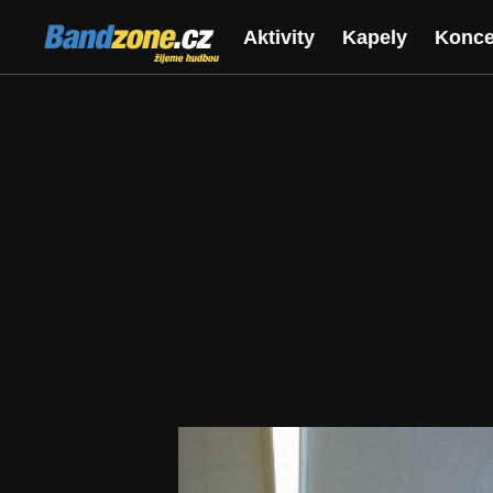
Bandzone.cz
Aktivity
Kapely
Konce
žijeme hudbou