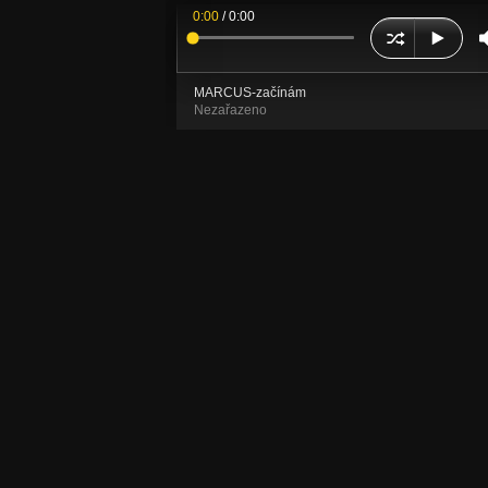
0:00
/
0:00
MARCUS-začínám
Nezařazeno