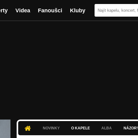
rty
Videa
Fanoušci
Kluby
NOVINKY
O KAPELE
ALBA
NÁZOR