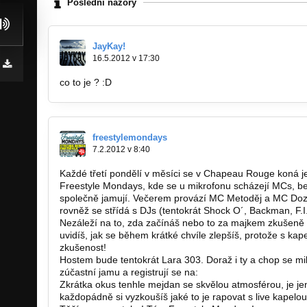
Poslední názory
JayKay!
16.5.2012 v 17:30
co to je ? :D
freestylemondays
7.2.2012 v 8:40
Každé třetí pondělí v měsíci se v Chapeau Rouge koná j
Freestyle Mondays, kde se u mikrofonu scházejí MCs, be
společně jamují. Večerem provází MC Metoděj a MC Doz
rovněž se střídá s DJs (tentokrát Shock O´, Backman, F.I
Nezáleží na to, zda začínáš nebo to za majkem zkušeně 
uvidíš, jak se během krátké chvíle zlepšíš, protože s kap
zkušenost!
Hostem bude tentokrát Lara 303. Doraž i ty a chop se mik
zúčastní jamu a registrují se na:
http://freestylemondays
Zkrátka okus tenhle mejdan se skvělou atmosférou, je jen
každopádně si vyzkoušíš jaké to je rapovat s live kapelo