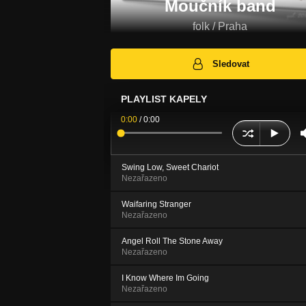
Moučník band
folk / Praha
Sledovat
PLAYLIST KAPELY
0:00
/
0:00
Swing Low, Sweet Chariot
Nezařazeno
Waifaring Stranger
Nezařazeno
Angel Roll The Stone Away
Nezařazeno
I Know Where Im Going
Nezařazeno