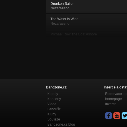
Drunken Sailor
Nezařazeno
The Water Is Wide
Nezařazeno
Michael Row The Boat Ashore
Nezařazeno
Down by The Sally Gardens
Nezařazeno
The Cruel War
Nezařazeno
Aura Lee
Nezařazeno
Bandzone.cz
Inzerce a osta
Kapely
Rezervace to
Go Tell Aunt Rhody
Koncerty
homepage
Nezařazeno
Videa
Inzerce
Fanoušci
Loch Lomond
Kluby
Nezařazeno
Soutěže
Bandzone.cz blog