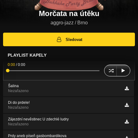
Morčata na útěku
aggro-jazz / Brno
Sledovat
PLAYLIST KAPELY
0:00
/
0:00
Šalina
Nezařazeno
Di do prdele!
Nezařazeno
Zájezdní nevěstinec U zdechlé ludry
Nezařazeno
Prdy aneb píseň gasbombardikova