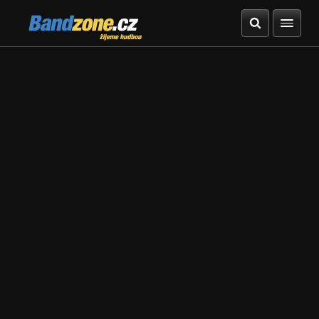
Bandzone.cz
žijeme hudbou