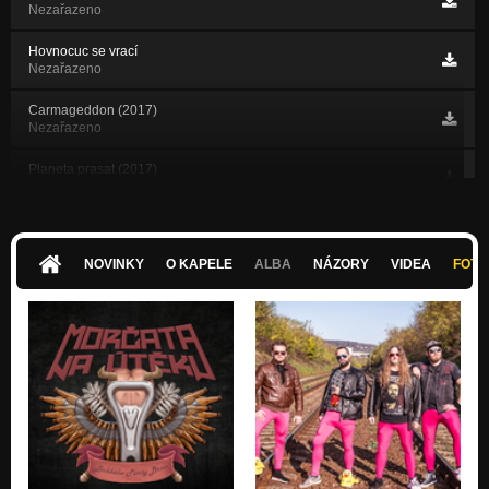
Nezařazeno
Hovnocuc se vrací
Nezařazeno
Carmageddon (2017)
Nezařazeno
Planeta prasat (2017)
Nezařazeno
Bukkake
Nezařazeno
NOVINKY
O KAPELE
ALBA
NÁZORY
VIDEA
FOTK
Tradice z krabice
Nezařazeno
Industrial Porno Show
Nezařazeno
Tenkrát na záchodě
Nezařazeno
Noční můra z Kounicova Street
Nezařazeno