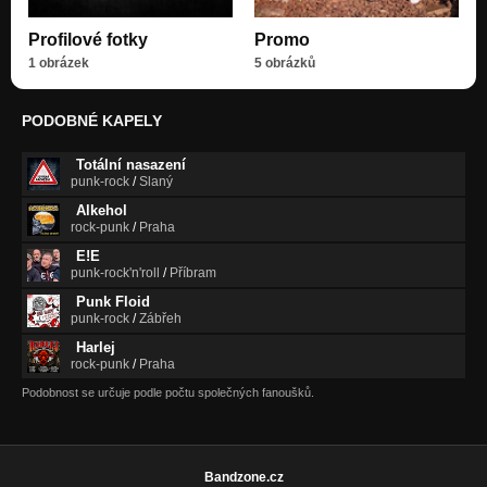
Ecivalpú
Profilové fotky
Promo
Nezařazeno
1 obrázek
5 obrázků
Já mám starou z bordelu
Nezařazeno
PODOBNÉ KAPELY
Jsme trochu jiný
Totální nasazení
Nezařazeno
punk-rock
/
Slaný
Alkehol
Bodač z Dukovan
rock-punk
/
Praha
Nezařazeno
E!E
punk-rock'n'roll
/
Příbram
Punk Floid
punk-rock
/
Zábřeh
Harlej
rock-punk
/
Praha
Podobnost se určuje podle počtu společných fanoušků.
Bandzone.cz