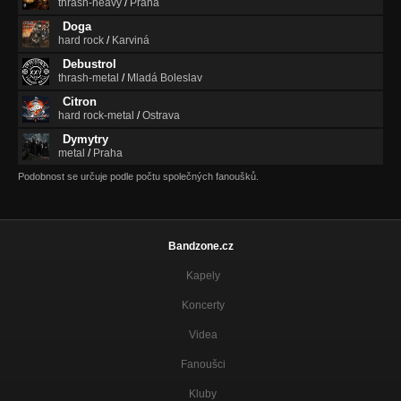
thrash-heavy
/
Praha
Doga
hard rock
/
Karviná
Debustrol
thrash-metal
/
Mladá Boleslav
Citron
hard rock-metal
/
Ostrava
Dymytry
metal
/
Praha
Podobnost se určuje podle počtu společných fanoušků.
Bandzone.cz
Kapely
Koncerty
Videa
Fanoušci
Kluby