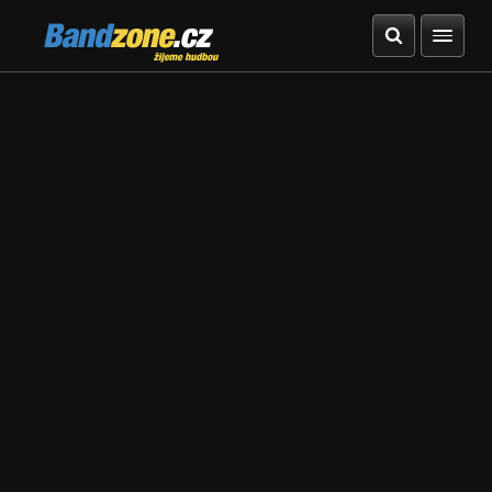
Bandzone.cz
žijeme hudbou