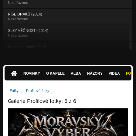
Nezařazeno
ŘÍŠE DRAKŮ (2014)
Nezařazeno
SLZY VĚČNOSTI (2014)
Nezařazeno
Kovadlina Bohů (2012)
Tajemství Oceli
Ledový Trůn (2012)
Tajemství Oceli
NOVINKY
O KAPELE
ALBA
NÁZORY
VIDEA
FOTK
Hrací Skříňka (2012)
Tajemství Oceli
Fotky
Profilové fotky
Moravský Výběr (2012)
Galerie Profilové fotky: 6 z 6
Tajemství Oceli