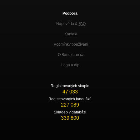
Podpora
Nápověda &
FAQ
Kontakt
Podmínky používání
O Bandzone.cz
Loga a dtp.
Registrovaných skupin
47 033
Registrovaných fanoušků
227 089
Skladeb v databázi
339 800