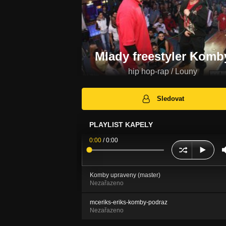
Mlady freestyler Komb
hip hop-rap / Louny
Sledovat
PLAYLIST KAPELY
0:00
/
0:00
Komby upraveny (master)
Nezařazeno
mceriks-eriks-komby-podraz
Nezařazeno