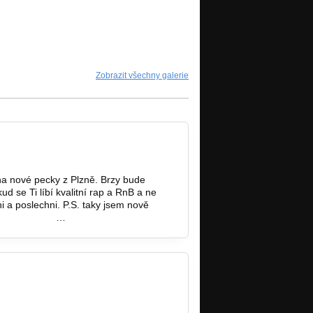
Zobrazit všechny galerie
na nové pecky z Plzně. Brzy bude
d se Ti líbí kvalitní rap a RnB a ne
i a poslechni. P.S. taky jsem nově
m/pages/Majk
…
niprojev