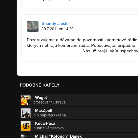
Shandy a ester
30.7.2011 ve 14:20
Pozdravujeme a dávame do pozornosti internetové rádio 
ktorých nehrajú komerčné rádiá. Popočúvajte, prípadne i
www.demomusicradio.com
. Nás už hrajú. Veľa úspech
PODOBNÉ KAPELY
Weget
crossover
/
Ostrava
MaxZpell
hip hop-rap
/
Praha
Kuca-Paca
punk
/
Námestovo
Michal "Kolouch" Daněk