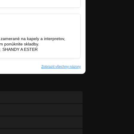
zamerané na kapely a interpretov,
m ponúknite skladby.
ov. SHANDY A ESTER
Zobrazit všechny názory