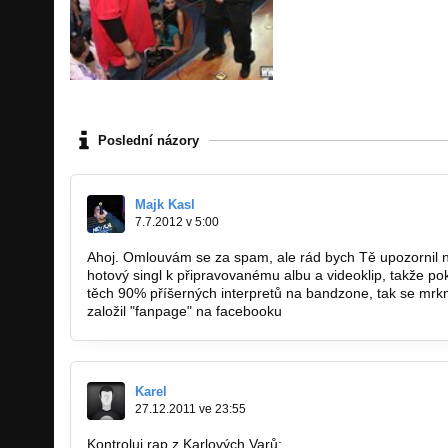
Poslední názory
Majk Kasl
7.7.2012 v 5:00
Ahoj. Omlouvám se za spam, ale rád bych Tě upozornil 
hotový singl k připravovanému albu a videoklip, takže poku
těch 90% příšerných interpretů na bandzone, tak se mrkn
založil "fanpage" na facebooku
https://www.facebook.co
Karel
27.12.2011 ve 23:55
Kontroluj rap z Karlových Varů:
http://bandzone.cz/zapad