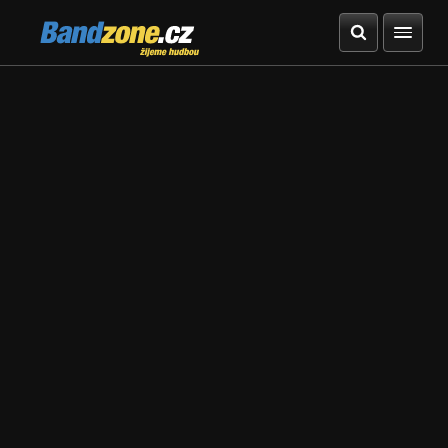
Bandzone.cz
žijeme hudbou