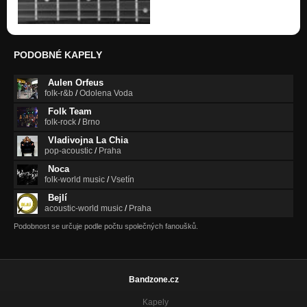
PODOBNÉ KAPELY
Aulen Orfeus
folk-r&b
/
Odolena Voda
Folk Team
folk-rock
/
Brno
Vladivojna La Chia
pop-acoustic
/
Praha
Noca
folk-world music
/
Vsetín
Bejlí
acoustic-world music
/
Praha
Podobnost se určuje podle počtu společných fanoušků.
Bandzone.cz
Kapely