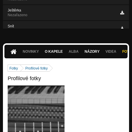
Ještěrka
Nezařazeno
Snít
Nezařazeno
F-Boogie
Nezařazeno
NOVINKY
O KAPELE
ALBA
NÁZORY
VIDEA
FOTK
Stále stejná
Nezařazeno
Fotky
Profilové fotky
Profilové fotky