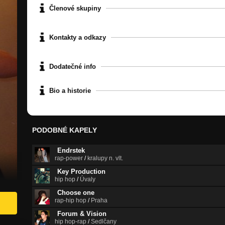
Členové skupiny
Kontakty a odkazy
Dodatečné info
Bio a historie
PODOBNÉ KAPELY
Endrstek
rap-power
/
kralupy n. vlt.
Key Production
hip hop
/
Úvaly
Choose one
rap-hip hop
/
Praha
Forum & Vision
hip hop-rap
/
Sedlčany