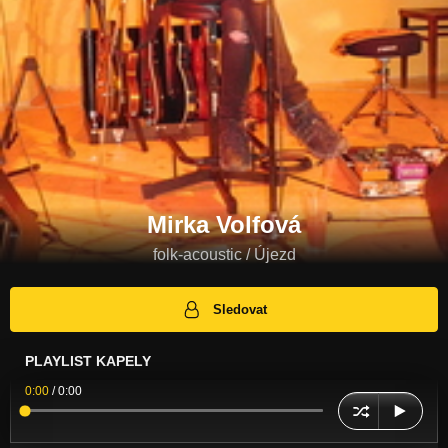
Mirka Volfová
folk-acoustic / Újezd
Sledovat
PLAYLIST KAPELY
0:00
/
0:00