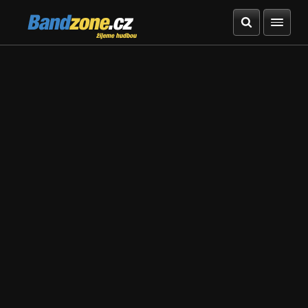
Bandzone.cz
žijeme hudbou