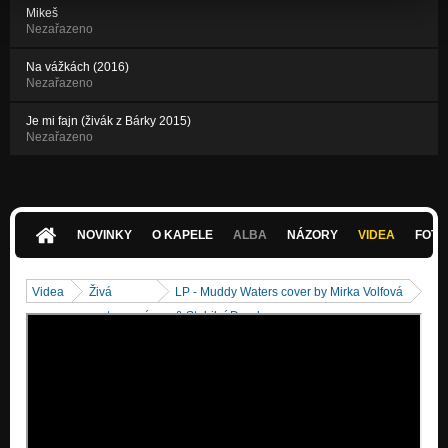
Mikeš
Nezařazeno
Na vážkách (2016)
Nezařazeno
Je mi fajn (živák z Bárky 2015)
Nezařazeno
NOVINKY
O KAPELE
ALBA
NÁZORY
VIDEA
FOTK
Videa
Živá
LP - Muddy Waters cover by Mirka Volfová
vystoupení
& Stabilní Duoda