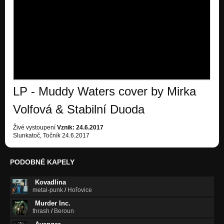
LP - Muddy Waters cover by Mirka
Volfová & Stabilní Duoda
Živé vystoupení
Vznik: 24.6.2017
Slunkatoč, Točník 24.6.2017
PODOBNÉ KAPELY
Kovadlina
metal-punk
/
Hořovice
Murder Inc.
thrash
/
Beroun