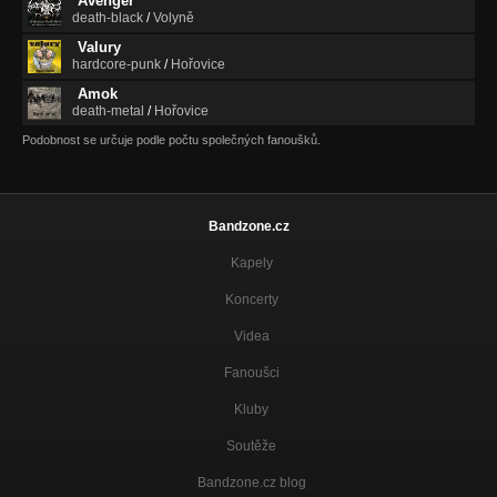
Avenger
death-black
/
Volyně
Valury
hardcore-punk
/
Hořovice
Amok
death-metal
/
Hořovice
Podobnost se určuje podle počtu společných fanoušků.
Bandzone.cz
Kapely
Koncerty
Videa
Fanoušci
Kluby
Soutěže
Bandzone.cz blog