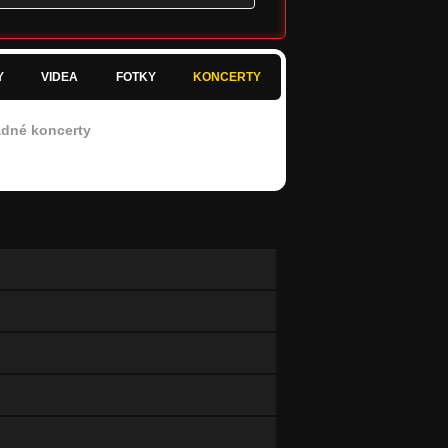
Y
VIDEA
FOTKY
KONCERTY
dné koncerty