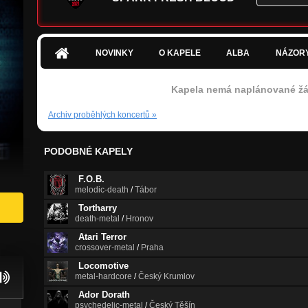
NOVINKY
O KAPELE
ALBA
NÁZOR
Kapela nemá naplánované žá
Archiv proběhlých koncertů
»
PODOBNÉ KAPELY
F.O.B.
melodic-death
/
Tábor
Tortharry
death-metal
/
Hronov
Atari Terror
crossover-metal
/
Praha
Locomotive
metal-hardcore
/
Český Krumlov
Ador Dorath
psychedelic-metal
/
Český Těšín