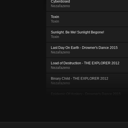
Cyberdosed
Nezařazeno
Toxin
Toxin
Sunlight. Be Me! Sunlight Begone!
Toxin
Last Day On Earth - Drowner's Dance 2015
Nezařazeno
Load of Destruction - THE EXPLORER 2012
Nezařazeno
Binary Child - THE EXPLORER 2012
Nezařazeno
Epidemic Of Hystery - Drowner's Dance 2015
Nezařazeno
Wipeout the Virus - THE EXPLORER 2012
Nezařazeno
Cyberkitty - ANALYSIS 2010