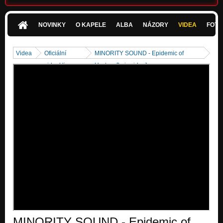
Never Enough - ANALYSIS 2010
Nezařazeno
NOVINKY
O KAPELE
ALBA
NÁZORY
VIDEA
FOTK
Analyzing The Forbidden - Remix by Rom di Prisco
Nezařazeno
Videa
Oficiální
MINORITY SOUND - Epidemic of
videoklipy
Hystery [lyric video]
MINORITY SOUND - Epidemic of