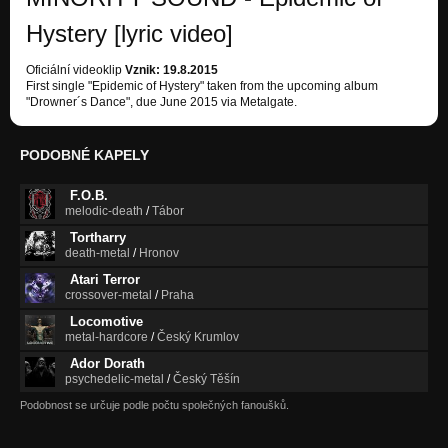
Hystery [lyric video]
Oficiální videoklip
Vznik: 19.8.2015
First single "Epidemic of Hystery" taken from the upcoming album
"Drowner´s Dance", due June 2015 via Metalgate.
PODOBNÉ KAPELY
F.O.B.
melodic-death
/
Tábor
Tortharry
death-metal
/
Hronov
Atari Terror
crossover-metal
/
Praha
Locomotive
metal-hardcore
/
Český Krumlov
Ador Dorath
psychedelic-metal
/
Český Těšín
Podobnost se určuje podle počtu společných fanoušků.