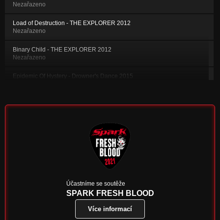
Nezařazeno
Load of Destruction - THE EXPLORER 2012
Nezařazeno
Binary Child - THE EXPLORER 2012
Nezařazeno
Epidemic Of Hystery - Drowner's Dance 2015
Nezařazeno
Wipeout the Virus - THE EXPLORER 2012
Nezařazeno
Cyberkitty - ANALYSIS 2010
Nezařazeno
Matter Alive - ANALYSIS 2010
Nezařazeno
Paradox - ANALYSIS 2010
Účastníme se soutěže
Nezařazeno
SPARK FRESH BLOOD
Více informací
Primary Slave - Secondary Master - ANALYSIS 2010
Nezařazeno