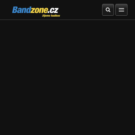
Bandzone.cz
žijeme hudbou