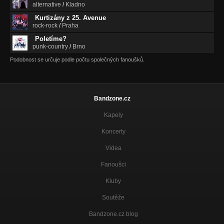
alternative
/
Kladno
Kurtizány z 25. Avenue
rock-rock
/
Praha
Poletíme?
punk-country
/
Brno
Podobnost se určuje podle počtu společných fanoušků.
Bandzone.cz
Kapely
Koncerty
Videa
Fanoušci
Kluby
Soutěže
Bandzone.cz blog