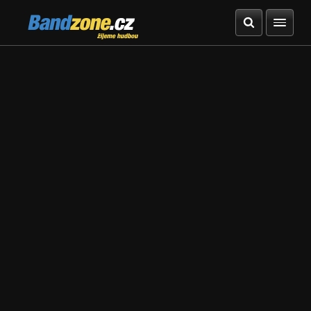
Bandzone.cz
žijeme hudbou