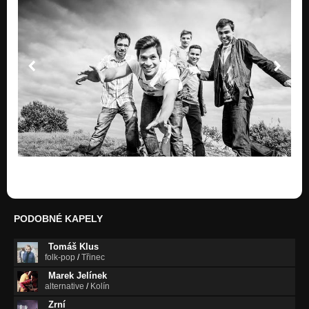
PODOBNÉ KAPELY
Tomáš Klus
folk-pop
/
Třinec
Marek Jelínek
alternative
/
Kolín
Zrní