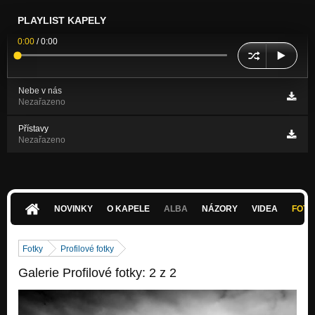
PLAYLIST KAPELY
0:00
/
0:00
Nebe v nás
Nezařazeno
Přístavy
Nezařazeno
NOVINKY
O KAPELE
ALBA
NÁZORY
VIDEA
FOTK
Fotky
Profilové fotky
Galerie Profilové fotky: 2 z 2