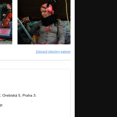
Zobrazit všechny galerie
, Orebiská 5, Praha 3.
jetclub@seznam.cz
.
tp.