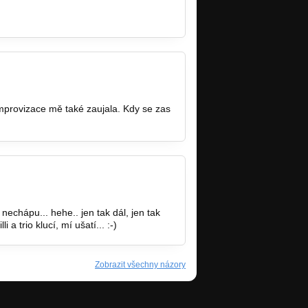
mprovizace mě také zaujala. Kdy se zas
nechápu... hehe.. jen tak dál, jen tak
 a trio klucí, mí ušatí... :-)
Zobrazit všechny názory