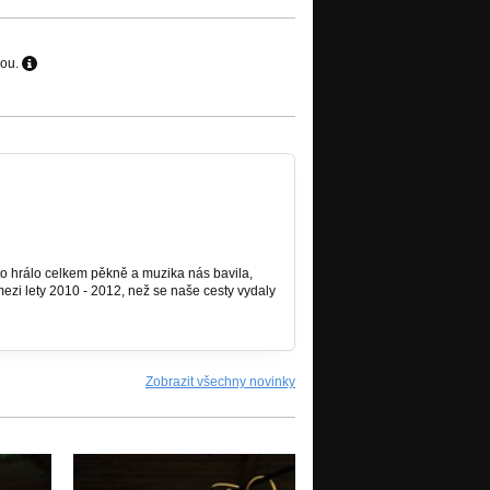
hou.
to hrálo celkem pěkně a muzika nás bavila,
ezi lety 2010 - 2012, než se naše cesty vydaly
Zobrazit všechny novinky