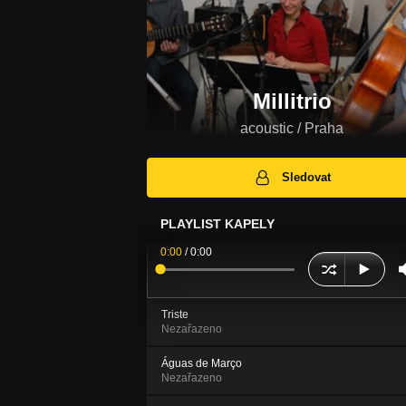
Millitrio
acoustic / Praha
Sledovat
PLAYLIST KAPELY
0:00
/
0:00
Triste
Nezařazeno
Águas de Março
Nezařazeno