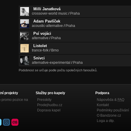
Milli Janatková
crossover-world music
/
Praha
Adam Pavlíček
acoustic-alternative
/
Praha
Psí vojáci
alternative
/
Praha
Listolet
trance-folk
/
Brno
Snivci
alternative-experimental
/
Praha
Podobnost se určuje podle počtu společných fanoušků.
tní projekty
Služby pro kapely
Podpora
p promo pozice na
Presskity
Nápověda &
FAQ
Prodejhudbu.cz
Kontakt
Doprava kapel
Podmínky používání
O Bandzone.cz
Loga a dtp.