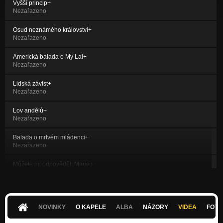
Vyšší princip+
Nezařazeno
Osud neznámého království+
Nezařazeno
Americká balada o My Lai+
Nezařazeno
Lidská závist+
Nezařazeno
Lov andělů+
Nezařazeno
Balada o mrtvém mládenci+
Nezařazeno
Můžete mi odpovědět, Marie+
Nezařazeno
Romance o tesaři a ženě+
Nezařazeno
NOVINKY
O KAPELE
ALBA
NÁZORY
VIDEA
FOTK
Alfa Centauri