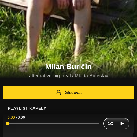
Milan Buričin
alternative-big-beat / Mladá Boleslav
Sledovat
PLAYLIST KAPELY
0:00
/
0:00