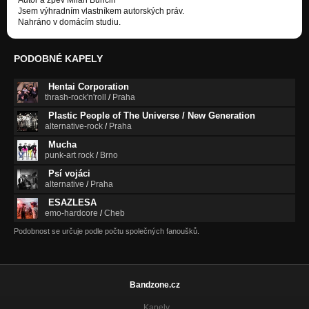
Jsem výhradním vlastníkem autorských práv.
Nahráno v domácím studiu.
PODOBNÉ KAPELY
Hentai Corporation
thrash-rock'n'roll
/
Praha
Plastic People of The Universe / New Generation
alternative-rock
/
Praha
Mucha
punk-art rock
/
Brno
Psí vojáci
alternative
/
Praha
ESAZLESA
emo-hardcore
/
Cheb
Podobnost se určuje podle počtu společných fanoušků.
Bandzone.cz
Kapely