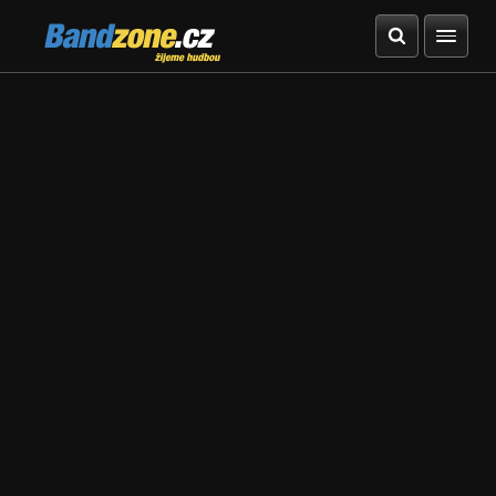
Bandzone.cz
žijeme hudbou