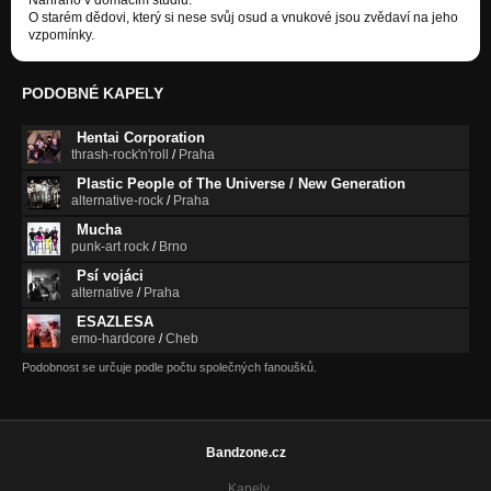
O starém dědovi, který si nese svůj osud a vnukové jsou zvědaví na jeho
vzpomínky.
PODOBNÉ KAPELY
Hentai Corporation
thrash-rock'n'roll
/
Praha
Plastic People of The Universe / New Generation
alternative-rock
/
Praha
Mucha
punk-art rock
/
Brno
Psí vojáci
alternative
/
Praha
ESAZLESA
emo-hardcore
/
Cheb
Podobnost se určuje podle počtu společných fanoušků.
Bandzone.cz
Kapely