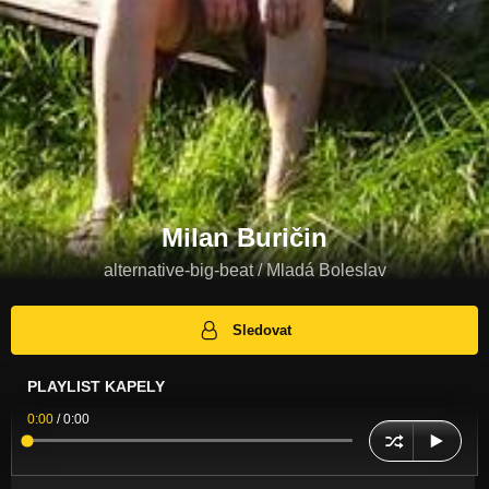
Milan Buričin
alternative-big-beat / Mladá Boleslav
Sledovat
PLAYLIST KAPELY
0:00
/
0:00