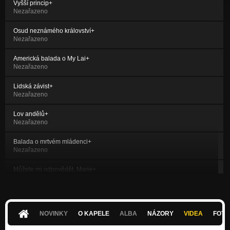
Vyšší princip+
Nezařazeno
Osud neznámého království+
Nezařazeno
Americká balada o My Lai+
Nezařazeno
Lidská závist+
Nezařazeno
Lov andělů+
Nezařazeno
Balada o mrtvém mládenci+
Nezařazeno
Můžete mi odpovědět, Marie+
Nezařazeno
Romance o tesaři a ženě+
Nezařazeno
NOVINKY
O KAPELE
ALBA
NÁZORY
VIDEA
FOTK
Alfa Centauri