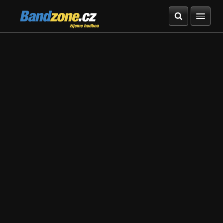
Bandzone.cz
žijeme hudbou