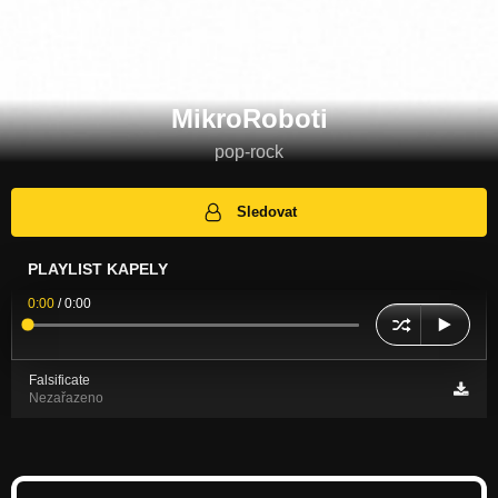
MikroRoboti
pop-rock
Sledovat
PLAYLIST KAPELY
0:00
/
0:00
Falsificate
Nezařazeno