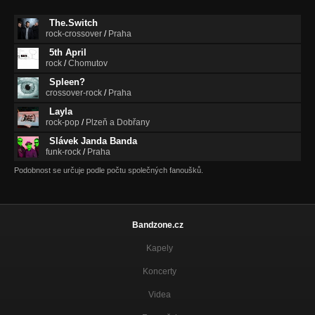
The.Switch
rock-crossover
/
Praha
5th April
rock
/
Chomutov
Spleen?
crossover-rock
/
Praha
Layla
rock-pop
/
Plzeň a Dobřany
Slávek Janda Banda
funk-rock
/
Praha
Podobnost se určuje podle počtu společných fanoušků.
Bandzone.cz
Kapely
Koncerty
Videa