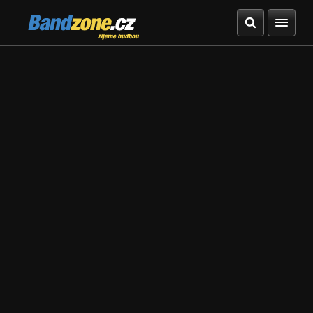
Bandzone.cz
žijeme hudbou