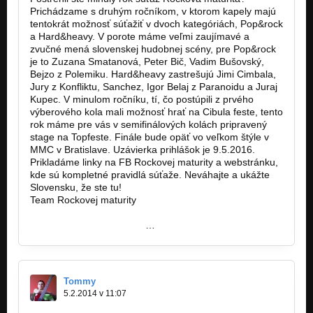
Prichádzame s druhým ročníkom, v ktorom kapely majú
tentokrát možnosť súťažiť v dvoch kategóriách, Pop&rock
a Hard&heavy. V porote máme veľmi zaujímavé a
zvučné mená slovenskej hudobnej scény, pre Pop&rock
je to Zuzana Smatanová, Peter Bič, Vadim Bušovský,
Bejzo z Polemiku. Hard&heavy zastrešujú Jimi Cimbala,
Jury z Konfliktu, Sanchez, Igor Belaj z Paranoidu a Juraj
Kupec. V minulom ročníku, tí, čo postúpili z prvého
výberového kola mali možnosť hrať na Cibula feste, tento
rok máme pre vás v semifinálových kolách pripravený
stage na Topfeste. Finále bude opäť vo veľkom štýle v
MMC v Bratislave. Uzávierka prihlášok je 9.5.2016.
Prikladáme linky na FB Rockovej maturity a webstránku,
kde sú kompletné pravidlá súťaže. Neváhajte a ukážte
Slovensku, že ste tu!
Team Rockovej maturity
http://www.rockovamaturita.sk/
https://www.facebook.com
…
Tommy
5.2.2014 v 11:07