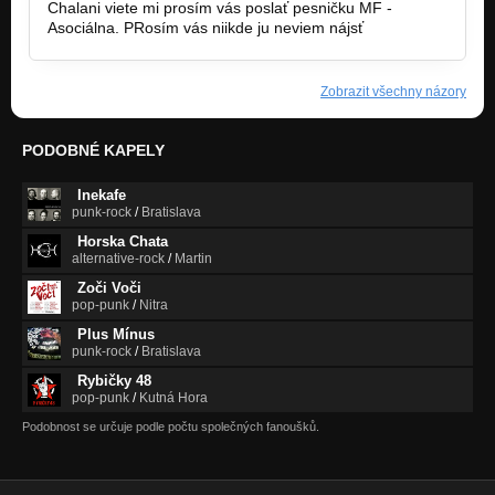
Chalani viete mi prosím vás poslať pesničku MF -
Asociálna. PRosím vás niikde ju neviem nájsť
Zobrazit všechny názory
PODOBNÉ KAPELY
Inekafe
punk-rock
/
Bratislava
Horska Chata
alternative-rock
/
Martin
Zoči Voči
pop-punk
/
Nitra
Plus Mínus
punk-rock
/
Bratislava
Rybičky 48
pop-punk
/
Kutná Hora
Podobnost se určuje podle počtu společných fanoušků.