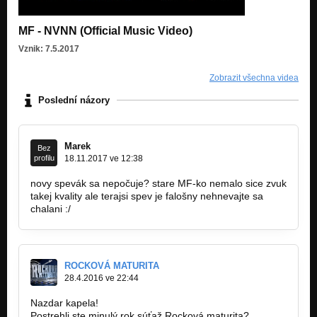
MF - NVNN (Official Music Video)
Vznik: 7.5.2017
Zobrazit všechna videa
Poslední názory
Marek
Bez
profilu
18.11.2017 ve 12:38
novy spevák sa nepočuje? stare MF-ko nemalo sice zvuk
takej kvality ale terajsi spev je falošny nehnevajte sa
chalani :/
ROCKOVÁ MATURITA
28.4.2016 ve 22:44
Nazdar kapela!
Postrehli ste minulý rok súťaž Rocková maturita?