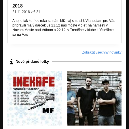
10. Stále (NABITÉ 2009)
2018
Nezařazeno
21.11.2018 v 6:21
11. Keď sa darí (NABITÉ 2009)
Ahojte tak koniec roka sa nám blíži taj sme si k Vianociam pre Vás
Nezařazeno
pripravili malý darček už 21.12 nás môžte vidieť na námestí v
Novom Meste nad Váhom a 22.12. v Trenčíne v klube Lúč tešíme
sa na Vás
Zobrazit všechny novinky
Nově přidané fotky