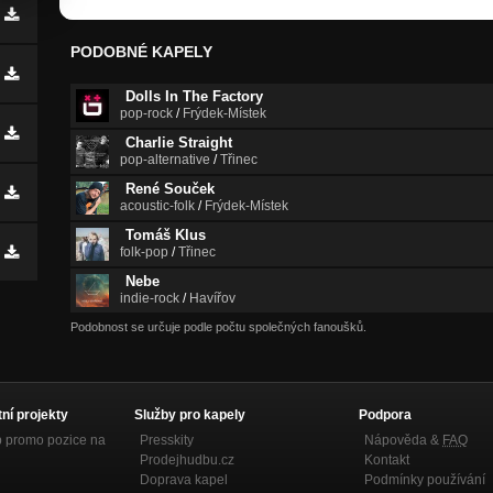
PODOBNÉ KAPELY
Dolls In The Factory
pop-rock
/
Frýdek-Místek
Charlie Straight
pop-alternative
/
Třinec
René Souček
acoustic-folk
/
Frýdek-Místek
Tomáš Klus
folk-pop
/
Třinec
Nebe
indie-rock
/
Havířov
Podobnost se určuje podle počtu společných fanoušků.
tní projekty
Služby pro kapely
Podpora
p promo pozice na
Presskity
Nápověda &
FAQ
Prodejhudbu.cz
Kontakt
Doprava kapel
Podmínky používání