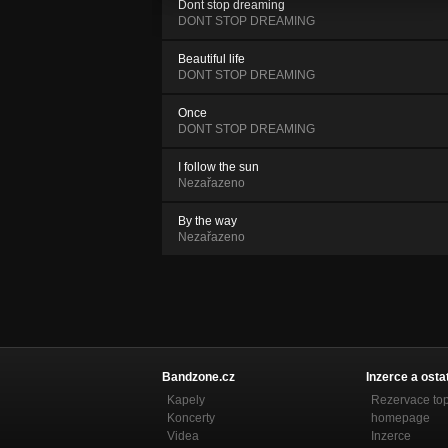
Dont stop dreaming
DONT STOP DREAMING
Beautiful life
DONT STOP DREAMING
Once
DONT STOP DREAMING
I follow the sun
Nezařazeno
By the way
Nezařazeno
Bandzone.cz
Inzerce a osta
Kapely
Rezervace to
Koncerty
homepage
Videa
Inzerce