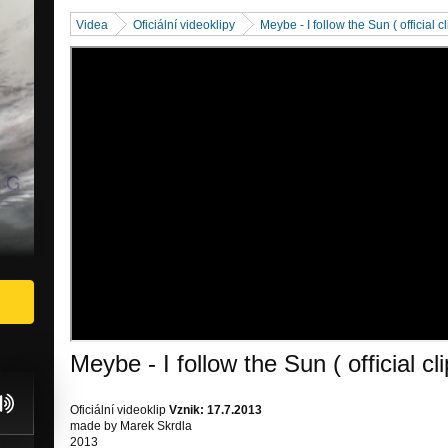
Videa
Oficiální videoklipy
Meybe - I follow the Sun ( official cl
Meybe - I follow the Sun ( official cli
Oficiální videoklip
Vznik: 17.7.2013
made by Marek Skrdla
2013