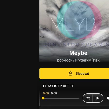
Meybe
pop-rock / Frýdek-Místek
Sledovat
PLAYLIST KAPELY
0:00
/
0:00