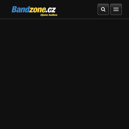
Bandzone.cz
žijeme hudbou