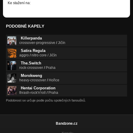
Nezařazeno
Ke stažení na:
http://ulozto.cz/xmfRaRKs/metro…
Výsměch (Krásy světa - 2006)
Nezařazeno
PODOBNÉ KAPELY
City
Krásy světa
Killerpanda
crossover-progressive
/
Jičín
Úkryt (Jiné světy - 2009)
Nezařazeno
Satira Regula
aggro
/
nitro core / Jičín
Pilot (Jiné světy - 2009)
The.Switch
Nezařazeno
rock-crossover
/
Praha
Morokweng
Dej mi (Jiné světy - 2009)
heavy-crossover
/
Hořice
Nezařazeno
Hentai Corporation
OPTIMISTA (živě - 2011)
thrash-rock'n'roll
/
Praha
Nezařazeno
Podobnost se určuje podle počtu společných fanoušků.
Bandzone.cz