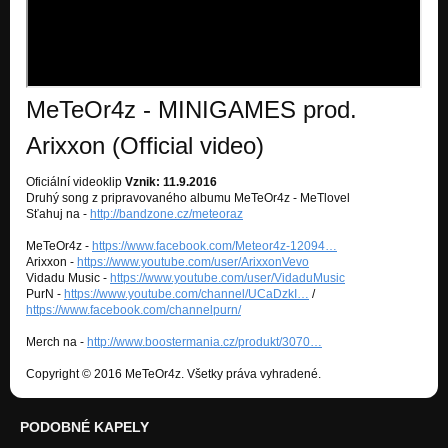
MeTeOr4z - MINIGAMES prod.
Arixxon (Official video)
Oficiální videoklip
Vznik: 11.9.2016
Druhý song z pripravovaného albumu MeTeOr4z - MeTlovel
Sťahuj na -
http://bandzone.cz/meteoraz
MeTeOr4z -
https://www.facebook.com/Meteor4z-12094…
Arixxon -
https://www.youtube.com/user/ArixxonVevo
Vidadu Music -
https://www.youtube.com/user/VidaduMusic
PurN -
https://www.youtube.com/channel/UCaDzkI…
/
https://www.facebook.com/channelpurn/
Merch na -
http://www.boostermania.cz/produkt/3070…
Copyright © 2016 MeTeOr4z. Všetky práva vyhradené.
PODOBNÉ KAPELY