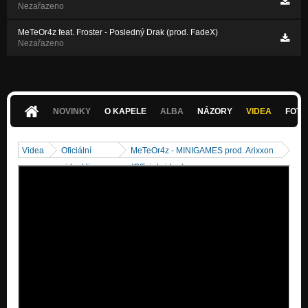
Nezařazeno
MeTeOr4z feat. Froster - Posledný Drak (prod. FadeX)
Nezařazeno
NOVINKY
O KAPELE
ALBA
NÁZORY
VIDEA
FOTK
Videa
Oficiální
MeTeOr4z - MINIGAMES prod. Arixxon
videoklipy
(Official video)