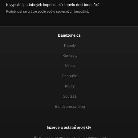
K vypsání podobných kapel nemá kapela dost fanoušků.
Podobnost se určuje podle počtu společných fanoušků.
Bandzone.cz
Kapely
Koncerty
Videa
Fanoušci
Kluby
Soutěže
Bandzone.cz blog
Inzerce a ostatní projekty
Rezervace top promo pozice na homepage