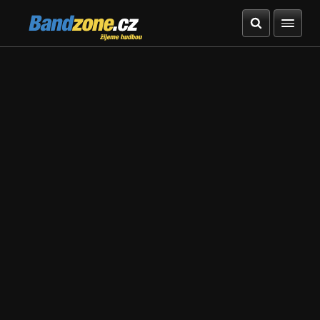
Bandzone.cz
žijeme hudbou