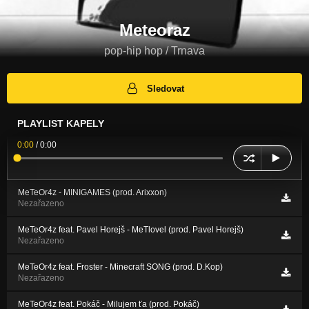
Meteoraz
pop-hip hop / Trnava
Sledovat
PLAYLIST KAPELY
0:00
/
0:00
MeTeOr4z - MINIGAMES (prod. Arixxon)
Nezařazeno
MeTeOr4z feat. Pavel Horejš - MeTlovel (prod. Pavel Horejš)
Nezařazeno
MeTeOr4z feat. Froster - Minecraft SONG (prod. D.Kop)
Nezařazeno
MeTeOr4z feat. Pokáč - Milujem ťa (prod. Pokáč)