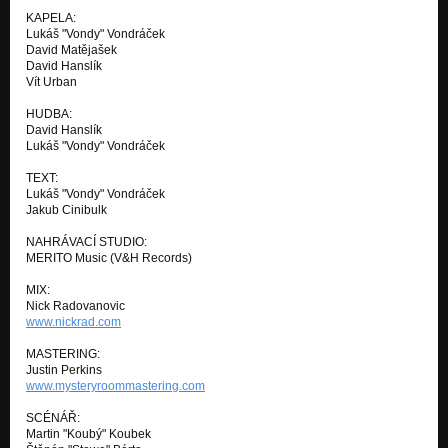
KAPELA:
Lukáš "Vondy" Vondráček
David Matějašek
David Hanslík
Vít Urban
HUDBA:
David Hanslík
Lukáš "Vondy" Vondráček
TEXT:
Lukáš "Vondy" Vondráček
Jakub Cinibulk
NAHRÁVACÍ STUDIO:
MERITO Music (V&H Records)
MIX:
Nick Radovanovic
www.nickrad.com
MASTERING:
Justin Perkins
www.mysteryroommastering.com
SCÉNÁŘ:
Martin "Koubý" Koubek