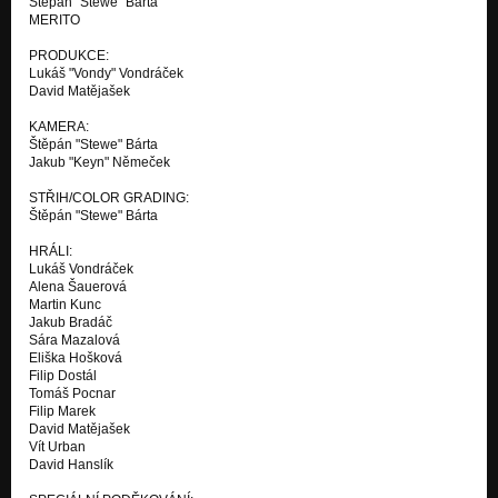
Štěpán "Stewe" Bárta
MERITO
PRODUKCE:
Lukáš "Vondy" Vondráček
David Matějašek
KAMERA:
Štěpán "Stewe" Bárta
Jakub "Keyn" Němeček
STŘIH/COLOR GRADING:
Štěpán "Stewe" Bárta
HRÁLI:
Lukáš Vondráček
Alena Šauerová
Martin Kunc
Jakub Bradáč
Sára Mazalová
Eliška Hošková
Filip Dostál
Tomáš Pocnar
Filip Marek
David Matějašek
Vít Urban
David Hanslík