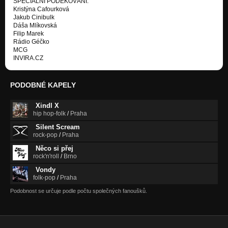
SPECIÁLNÍ PODĚKOVÁNÍ:
Kristýna Cafourková
Jakub Cinibulk
Dáša Mlíkovská
Filip Marek
Rádio Géčko
MCG
INVIRA.CZ
PODOBNÉ KAPELY
Xindl X
hip hop-folk
/
Praha
Silent Scream
rock-pop
/
Praha
Něco si přej
rock'n'roll
/
Brno
Vondy
folk-pop
/
Praha
Podobnost se určuje podle počtu společných fanoušků.