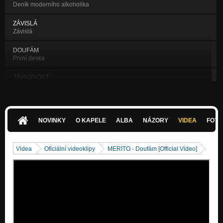
Deník moderního alkoholika
ZÁVISLÁ
Závislá
DOUFÁM
První deska
ZÁVADNOST
Deník moderního alkoholika
ČAS
Deník moderního alkoholika
NOVINKY
O KAPELE
ALBA
NÁZORY
VIDEA
FOTK
KLÍČ
Klíč
Videa
Oficiální videoklipy
MERITO - Doufám [Official Video]
PÁR MĚSÍCŮ
První deska
NA HRANĚ
První deska
NEJSME STEJNÍ
První deska