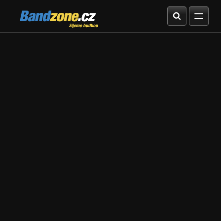
Bandzone.cz
žijeme hudbou