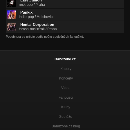
Last Station
rock-pop
/
Praha
Pankix
indie-pop
/
Mnichovice
Hentai Corporation
thrash-rock'n'roll
/
Praha
Podobnost se určuje podle počtu společných fanoušků.
Bandzone.cz
Kapely
Koncerty
Videa
Fanoušci
Kluby
Soutěže
Bandzone.cz blog