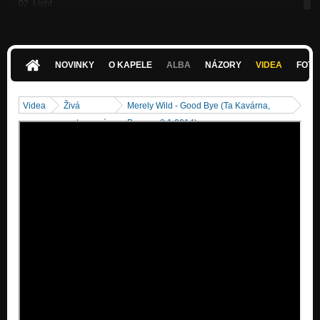
02. Light
Nezařazeno
05. Forgiven
Nezařazeno
NOVINKY
O KAPELE
ALBA
NÁZORY
VIDEA
FOTK
01. Secret
Nezařazeno
Videa
Živá
Merely Wild - Good Bye (Ta Kavárna,
03. I don't mind
vystoupení
Prague, 8.1.2014)
Nezařazeno
Understand It Well
Nezařazeno
Silent Sky
Nezařazeno
Broken
Nezařazeno
Morning
Nezařazeno
Home