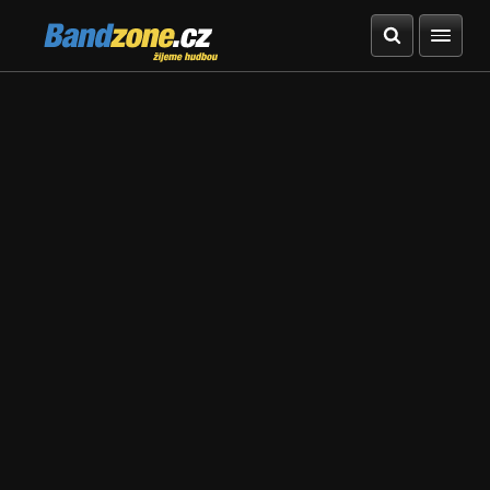
Bandzone.cz
žijeme hudbou