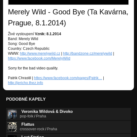
Nezařazeno
Merely Wild - Good Bye (Ta Kavárna,
Královna
Nezařazeno
Prague, 8.1.2014)
Kolem Postele
Živé vystoupení
Vznik: 8.1.2014
Nezařazeno
Band: Merely Wild
Song: Good Bye
See U Close
Country: Czech Republic
Nezařazeno
WWW:
http://www.merelywild.cz
|
http://bandzone.cz/merelywild
|
https://www.facebook.com/MerelyWild
Spálím
Nezařazeno
Sorry for the bad video quality.
Patrik Chrastil |
https://www.facebook.com/pages/Patrik…
|
Tell Me
http://jericho.thez.info
Nezařazeno
Tears Being Away
PODOBNÉ KAPELY
Nezařazeno
Veronika Wildová & Divoko
pop-folk
/
Praha
Flattus
crossover-rock
/
Praha