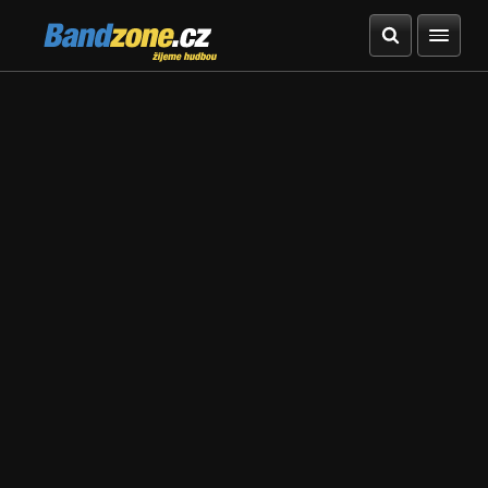
Bandzone.cz
žijeme hudbou