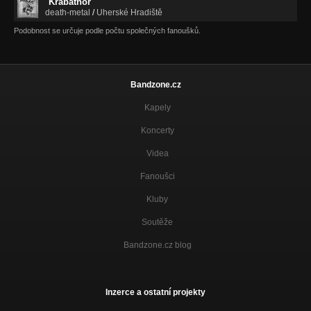
Krabathor
death-metal
/
Uherské Hradiště
Podobnost se určuje podle počtu společných fanoušků.
Bandzone.cz
Kapely
Koncerty
Videa
Fanoušci
Kluby
Soutěže
Bandzone.cz blog
Inzerce a ostatní projekty