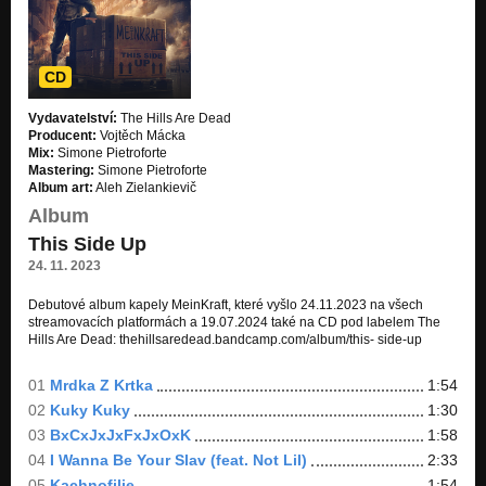
Nezařazeno
CD
Vydavatelství:
The Hills Are Dead
Producent:
Vojtěch Mácka
Mix:
Simone Pietroforte
Mastering:
Simone Pietroforte
Album art:
Aleh Zielankievič
Album
This Side Up
24. 11. 2023
Debutové album kapely MeinKraft, které vyšlo 24.11.2023 na všech
streamovacích platformách a 19.07.2024 také na CD pod labelem The
Hills Are Dead: thehillsaredead.bandcamp.com/album/this- side-up
01
Mrdka Z Krtka
1:54
02
Kuky Kuky
1:30
03
BxCxJxJxFxJxOxK
1:58
04
I Wanna Be Your Slav (feat. Not Lil)
2:33
05
Kachnofilie
1:54