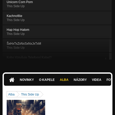
Unicorn Corn Porn
This Side Up
Kachnofilie
This Side Up
Hap Hop Hatom
This Side Up
ŠxHxTxZxNxSxNxJxTxM
This Side Up
Koho Vzrušuje Telefonní Kabel?
Nezařazeno
Trumptadada
Nezařazeno
NOVINKY
O KAPELE
ALBA
NÁZORY
VIDEA
FOTK
Pane, Vy jste prase
Nezařazeno
Alba
This Side Up
Vegetarian Circlepit
Nezařazeno
Trumptadada (live zkušebna)