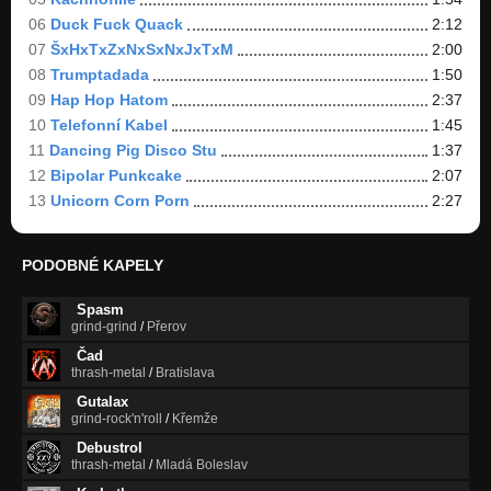
06
Duck Fuck Quack
2:12
07
ŠxHxTxZxNxSxNxJxTxM
2:00
08
Trumptadada
1:50
09
Hap Hop Hatom
2:37
10
Telefonní Kabel
1:45
11
Dancing Pig Disco Stu
1:37
12
Bipolar Punkcake
2:07
13
Unicorn Corn Porn
2:27
PODOBNÉ KAPELY
Spasm
grind-grind
/
Přerov
Čad
thrash-metal
/
Bratislava
Gutalax
grind-rock'n'roll
/
Křemže
Debustrol
thrash-metal
/
Mladá Boleslav