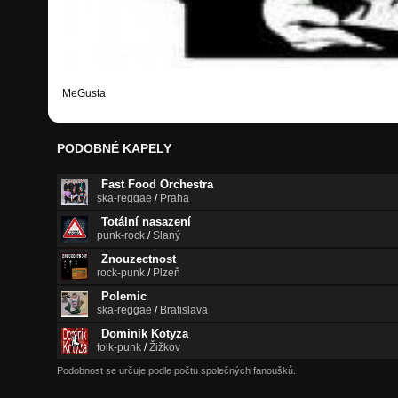
MeGusta
PODOBNÉ KAPELY
Fast Food Orchestra
ska-reggae
/
Praha
Totální nasazení
punk-rock
/
Slaný
Znouzectnost
rock-punk
/
Plzeň
Polemic
ska-reggae
/
Bratislava
Dominik Kotyza
folk-punk
/
Žižkov
Podobnost se určuje podle počtu společných fanoušků.