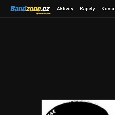
Bandzone.cz
Aktivity
Kapely
Konce
žijeme hudbou