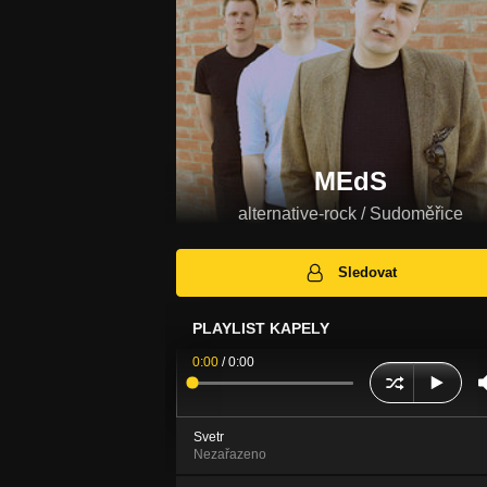
MEdS
alternative-rock / Sudoměřice
Sledovat
PLAYLIST KAPELY
0:00
/
0:00
Svetr
Nezařazeno