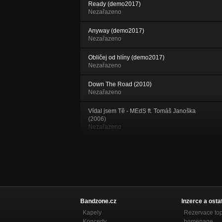
Ready (demo2017)
Nezařazeno
Anyway (demo2017)
Nezařazeno
Obličej od hlíny (demo2017)
Nezařazeno
Down The Road (2010)
Nezařazeno
Vídal jsem Tě - MEdS ft. Tomáš Janoška
(2006)
Nezařazeno
Bye Bye (Many Things Have Gone) (2010)
Nezařazeno
Vodárna feat. Tom Janoška
Nezařazeno
The Break (New Inception 2010)
Bandzone.cz
Inzerce a osta
Nezařazeno
Kapely
Rezervace to
Koncerty
homepage