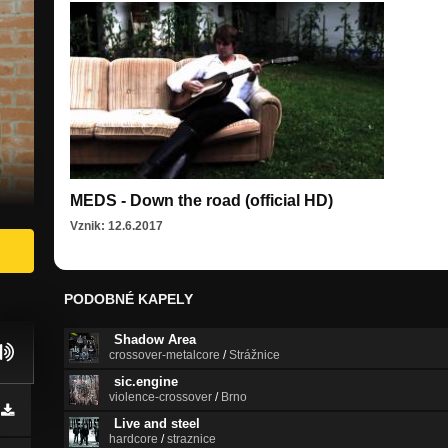
MEDS - Down the road (official HD)
Vznik: 12.6.2017
PODOBNÉ KAPELY
Shadow Area
crossover-metalcore
/
Strážnice
sic.engine
violence-crossover
/
Brno
Live and steel
hardcore
/
straznice