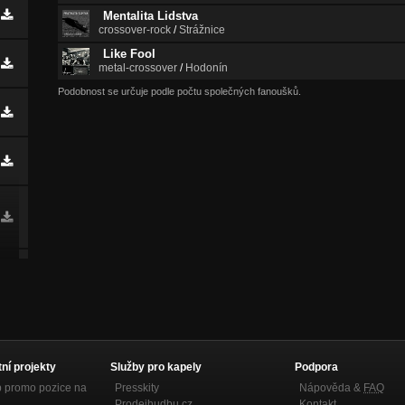
Mentalita Lidstva
crossover-rock
/
Strážnice
Like Fool
metal-crossover
/
Hodonín
Podobnost se určuje podle počtu společných fanoušků.
tní projekty
Služby pro kapely
Podpora
p promo pozice na
Presskity
Nápověda &
FAQ
Prodejhudbu.cz
Kontakt