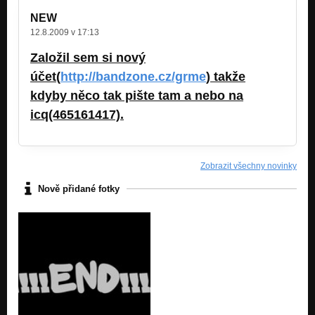
NEW
12.8.2009 v 17:13
Založil sem si nový
účet(
http://bandzone.cz/grme
) takže
kdyby něco tak pište tam a nebo na
icq(465161417).
Zobrazit všechny novinky
Nově přidané fotky