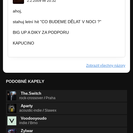
2.2.2009 ve 20:32
ahoj,
stahuj letní hit "CO BUDEME DĚLAT V NOCI ?"
BIG UP A DIKY ZA PODPORU
KAPUCINO
www.urbano.cz
Zobrazit všechny názory
PODOBNÉ KAPELY
The.Switch
rock-crossover
/
Praha
Aparty
acoustic-indie
/
Slawex
Voodooyoudo
indie
/
Brno
Zylwar