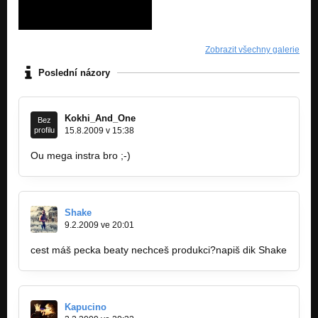
Zobrazit všechny galerie
Poslední názory
Kokhi_And_One
Bez
profilu
15.8.2009 v 15:38
Ou mega instra bro ;-)
Shake
9.2.2009 ve 20:01
cest máš pecka beaty nechceš produkci?napiš dik Shake
Kapucino