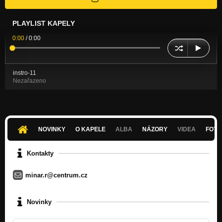
PLAYLIST KAPELY
0:00
/
0:00
instro-11
Nezařazeno
NOVINKY
O KAPELE
ALBA
NÁZORY
VIDEA
FOTK
Kontakty
minar.r@centrum.cz
Novinky