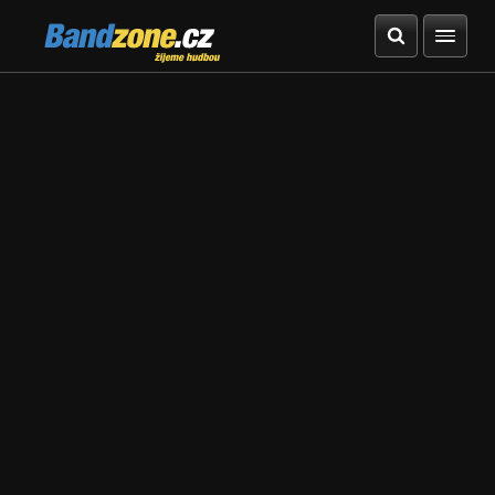
Bandzone.cz
žijeme hudbou