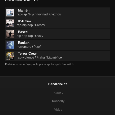
Maměn
rap-rap
/
Rychnov nad Kněžnou
051Crew
rap-hip hop
/
Prešov
Bascci
hip hop-rap
/
Úvaly
Rasken
horrorcore
/
Plzeň
Terror Crew
rap-violence
/
Praha / Litoměřice
Podobnost se určuje podle počtu společných fanoušků.
Bandzone.cz
Kapely
Koncerty
Videa