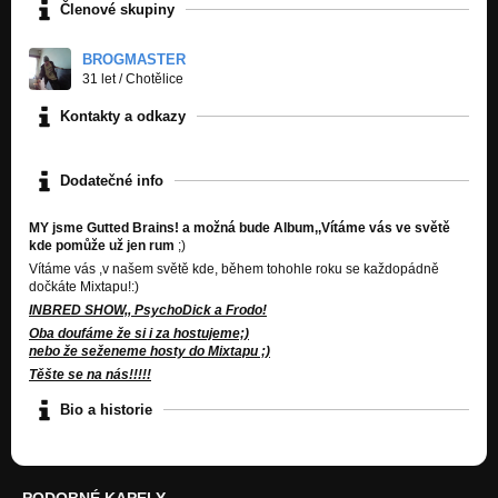
Členové skupiny
BROGMASTER
31 let
/
Chotělice
Kontakty a odkazy
Dodatečné info
MY jsme Gutted Brains! a možná bude Album,,Vítáme vás ve světě
kde pomůže už jen rum
;)
Vítáme vás ,v našem světě kde, během tohohle roku se každopádně
dočkáte Mixtapu!:)
INBRED SHOW,, PsychoDick a Frodo!
Oba doufáme že si i za hostujeme;)
nebo že seženeme hosty do Mixtapu ;)
Těšte se na nás!!!!!
Bio a historie
PODOBNÉ KAPELY