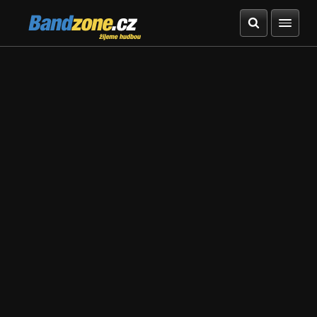
Bandzone.cz
žijeme hudbou