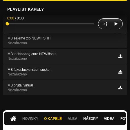
PLAYLIST KAPELY
0:00
/
0:00
MB sejeme zlo NEW!!!!SHIT
Nezařazeno
MB technodog core NEW!!!shitt
Nezařazeno
MB faker.fucker.rapn.sucker.
Nezařazeno
MB brutal virtual
Nezařazeno
NOVINKY
O KAPELE
ALBA
NÁZORY
VIDEA
FOTK