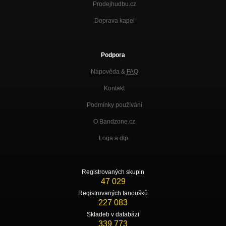
Prodejhudbu.cz
Doprava kapel
Podpora
Nápověda &
FAQ
Kontakt
Podmínky používání
O Bandzone.cz
Loga a dtp.
Registrovaných skupin
47 029
Registrovaných fanoušků
227 083
Skladeb v databázi
339 773