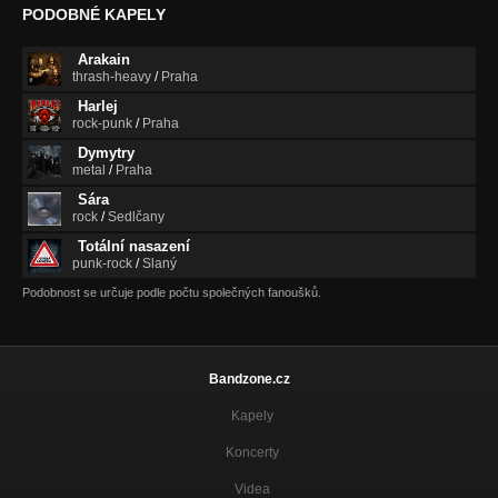
Nezařazeno
PODOBNÉ KAPELY
Modrý dým (2001)
Arakain
Nezařazeno
thrash-heavy
/
Praha
Harlej
Koloběžka (2002)
rock-punk
/
Praha
Nezařazeno
Dymytry
Ostrov (2002)
metal
/
Praha
Nezařazeno
Sára
rock
/
Sedlčany
Šílená kráva (2001)
Nezařazeno
Totální nasazení
punk-rock
/
Slaný
Chroust (2001)
Podobnost se určuje podle počtu společných fanoušků.
Nezařazeno
Bandzone.cz
Kapely
Koncerty
Videa