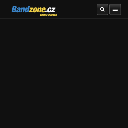
Bandzone.cz
žijeme hudbou